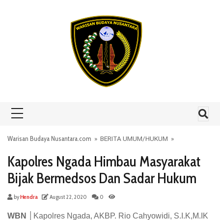
Skip to content
Warisan Budaya Nusantara.com
»
BERITA UMUM
/
HUKUM
»
Kapolres Ngada Himbau Masyarakat
Bijak Bermedsos Dan Sadar Hukum
by
Hendra
August 22, 2020
0
WBN │
Kapolres Ngada, AKBP. Rio Cahyowidi, S.I.K,M.IK