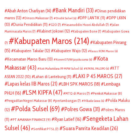
Bank Mandiri
(33)
Abah Anton Charliyan
(14)
Dinas pendidikan
DPP LKKN
maros
(12)
DPP LANTIK
(11)
Dinsos Makassar
(7)
Disdik Sulsel
(6)
(13)
Dunia Pendidikan
(11)
G20
(7)
Hasanuddin Husni Abdullah
(7)
Jalan
Kabinet Jokowi
(12)
Maminasata Maros
(7)
Kabupaten Bone
(7)
Kabupaten Gowa
Kabupaten Maros
(214)
Kabupaten Pinrang
(7)
(15)
Kabupaten Takalar
(12)
Kabupaten Wajo
(12)
Kasus KONI Maros
(6)
Kota
Kecamatan Maros Baru
(13)
Korem 071/Wijayakusuma
(6)
Makassar
(43)
KTT
Koti Mahatidana PP MPW Sulsel
(6)
KPKNL PALOPO
(6)
LAKI P 45 MAROS
(27)
ASEAN 2022
(10)
Lahan di Lantebung
(11)
Lapas kelas IIB Maros
(21)
LBH SPK MAROS
(18)
Lembaga
LSM KIPFA
(47)
PHLH
(16)
Pemkot Makassar
(8)
MTQ di Maros
(7)
Polda Maluku
Pengadilan Negeri Makassar
(8)
pertambangan
(7)
Pilkada Gowa
(6)
Polda Sulsel
(69)
Polres Gowa
(31)
(12)
Polres Maros
Sengeketa Lahan
Ryan Latief
(16)
(11)
PT AMANAH FINANCE
(9)
Sulsel
(46)
Suara Panrita Keadilan
(26)
Sertifikat PTSL
(7)