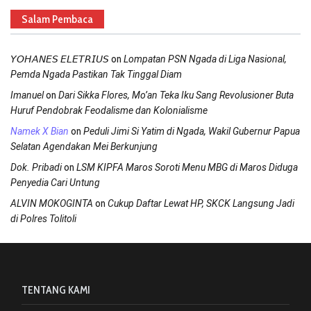
Salam Pembaca
on
𝘠𝘖𝘏𝘈𝘕𝘌𝘚 𝘌𝘓𝘌𝘛𝘙𝘐𝘜𝘚
Lompatan PSN Ngada di Liga Nasional,
Pemda Ngada Pastikan Tak Tinggal Diam
on
Imanuel
Dari Sikka Flores, Mo’an Teka Iku Sang Revolusioner Buta
Huruf Pendobrak Feodalisme dan Kolonialisme
on
Namek X Bian
Peduli Jimi Si Yatim di Ngada, Wakil Gubernur Papua
Selatan Agendakan Mei Berkunjung
on
Dok. Pribadi
LSM KIPFA Maros Soroti Menu MBG di Maros Diduga
Penyedia Cari Untung
on
ALVIN MOKOGINTA
Cukup Daftar Lewat HP, SKCK Langsung Jadi
di Polres Tolitoli
TENTANG KAMI