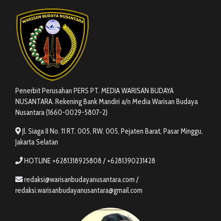
Penerbit Perusahan PERS PT. MEDIA WARISAN BUDAYA
NUSANTARA. Rekening Bank Mandiri a/n Media Warisan Budaya
Nusantara (1660-0029-5807-2)
Jl. Siaga II No. 11 RT. 005, RW. 005, Pejaten Barat, Pasar Minggu,
Jakarta Selatan
HOTLINE +6281318925808 / +6281390231428
redaksi@warisanbudayanusantara.com /
redaksi.warisanbudayanusantara@gmail.com