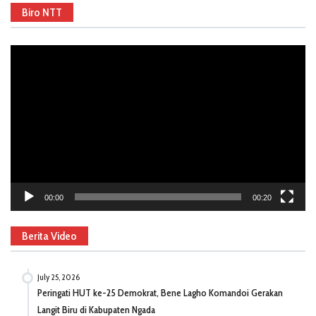
Biro NTT
Video
Player
00:00
00:20
Berita Video
July 25, 2026
Peringati HUT ke-25 Demokrat, Bene Lagho Komandoi Gerakan
Langit Biru di Kabupaten Ngada