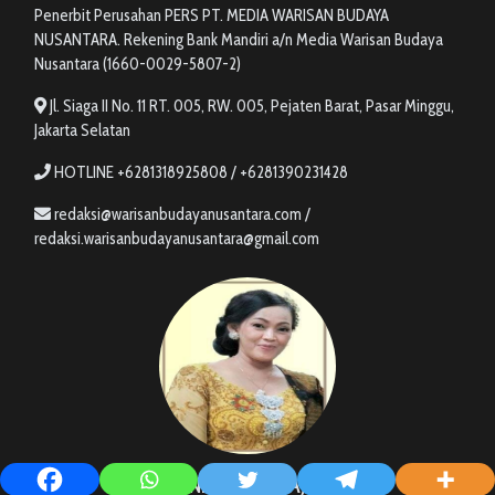
Penerbit Perusahan PERS PT. MEDIA WARISAN BUDAYA
NUSANTARA. Rekening Bank Mandiri a/n Media Warisan Budaya
Nusantara (1660-0029-5807-2)
Jl. Siaga II No. 11 RT. 005, RW. 005, Pejaten Barat, Pasar Minggu,
Jakarta Selatan
HOTLINE +6281318925808 / +6281390231428
redaksi@warisanbudayanusantara.com /
redaksi.warisanbudayanusantara@gmail.com
NENI (ROSSA)