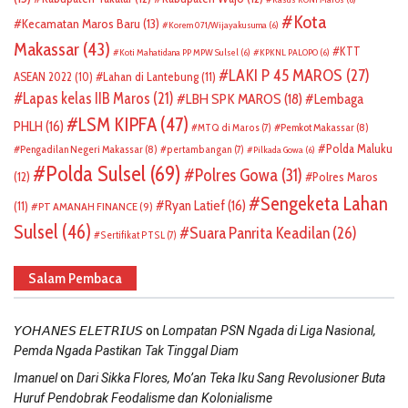
Kota
Kecamatan Maros Baru
(13)
Korem 071/Wijayakusuma
(6)
Makassar
(43)
KTT
Koti Mahatidana PP MPW Sulsel
(6)
KPKNL PALOPO
(6)
LAKI P 45 MAROS
(27)
ASEAN 2022
(10)
Lahan di Lantebung
(11)
Lapas kelas IIB Maros
(21)
LBH SPK MAROS
(18)
Lembaga
LSM KIPFA
(47)
PHLH
(16)
Pemkot Makassar
(8)
MTQ di Maros
(7)
Polda Maluku
Pengadilan Negeri Makassar
(8)
pertambangan
(7)
Pilkada Gowa
(6)
Polda Sulsel
(69)
Polres Gowa
(31)
(12)
Polres Maros
Sengeketa Lahan
Ryan Latief
(16)
(11)
PT AMANAH FINANCE
(9)
Sulsel
(46)
Suara Panrita Keadilan
(26)
Sertifikat PTSL
(7)
Salam Pembaca
on
𝘠𝘖𝘏𝘈𝘕𝘌𝘚 𝘌𝘓𝘌𝘛𝘙𝘐𝘜𝘚
Lompatan PSN Ngada di Liga Nasional,
Pemda Ngada Pastikan Tak Tinggal Diam
on
Imanuel
Dari Sikka Flores, Mo’an Teka Iku Sang Revolusioner Buta
Huruf Pendobrak Feodalisme dan Kolonialisme