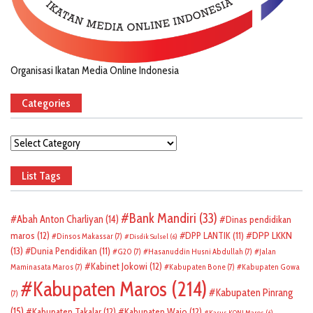
Organisasi Ikatan Media Online Indonesia
Categories
Categories
List Tags
Bank Mandiri
(33)
Abah Anton Charliyan
(14)
Dinas pendidikan
DPP LKKN
maros
(12)
DPP LANTIK
(11)
Dinsos Makassar
(7)
Disdik Sulsel
(6)
(13)
Dunia Pendidikan
(11)
G20
(7)
Hasanuddin Husni Abdullah
(7)
Jalan
Kabinet Jokowi
(12)
Maminasata Maros
(7)
Kabupaten Bone
(7)
Kabupaten Gowa
Kabupaten Maros
(214)
Kabupaten Pinrang
(7)
(15)
Kabupaten Takalar
(12)
Kabupaten Wajo
(12)
Kasus KONI Maros
(6)