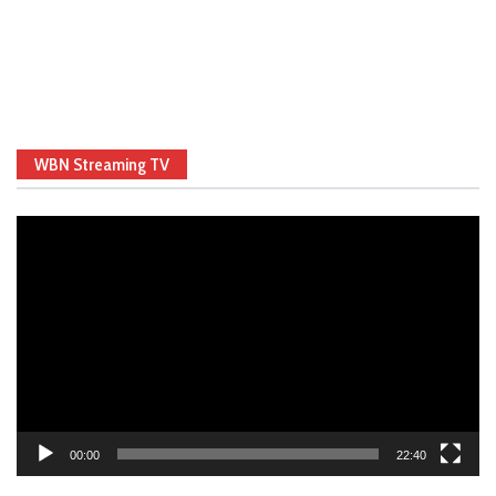
WBN Streaming TV
Video
Player
00:00
22:40