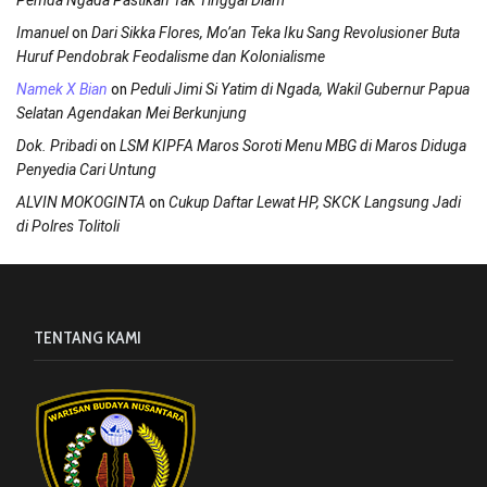
Pemda Ngada Pastikan Tak Tinggal Diam
on
Imanuel
Dari Sikka Flores, Mo’an Teka Iku Sang Revolusioner Buta
Huruf Pendobrak Feodalisme dan Kolonialisme
on
Namek X Bian
Peduli Jimi Si Yatim di Ngada, Wakil Gubernur Papua
Selatan Agendakan Mei Berkunjung
on
Dok. Pribadi
LSM KIPFA Maros Soroti Menu MBG di Maros Diduga
Penyedia Cari Untung
on
ALVIN MOKOGINTA
Cukup Daftar Lewat HP, SKCK Langsung Jadi
di Polres Tolitoli
TENTANG KAMI