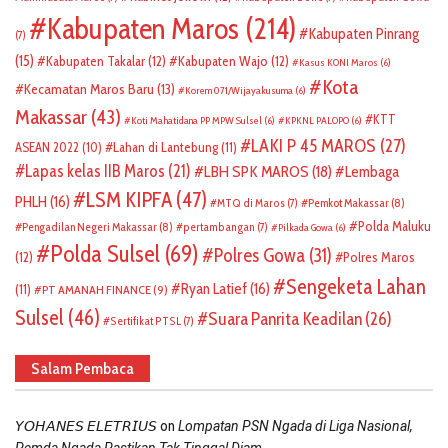
Kabupaten Maros
(214)
Kabupaten Pinrang
(7)
(15)
Kabupaten Takalar
(12)
Kabupaten Wajo
(12)
Kasus KONI Maros
(6)
Kota
Kecamatan Maros Baru
(13)
Korem 071/Wijayakusuma
(6)
Makassar
(43)
KTT
Koti Mahatidana PP MPW Sulsel
(6)
KPKNL PALOPO
(6)
LAKI P 45 MAROS
(27)
ASEAN 2022
(10)
Lahan di Lantebung
(11)
Lapas kelas IIB Maros
(21)
LBH SPK MAROS
(18)
Lembaga
LSM KIPFA
(47)
PHLH
(16)
Pemkot Makassar
(8)
MTQ di Maros
(7)
Polda Maluku
Pengadilan Negeri Makassar
(8)
pertambangan
(7)
Pilkada Gowa
(6)
Polda Sulsel
(69)
Polres Gowa
(31)
(12)
Polres Maros
Sengeketa Lahan
Ryan Latief
(16)
(11)
PT AMANAH FINANCE
(9)
Sulsel
(46)
Suara Panrita Keadilan
(26)
Sertifikat PTSL
(7)
Salam Pembaca
on
𝘠𝘖𝘏𝘈𝘕𝘌𝘚 𝘌𝘓𝘌𝘛𝘙𝘐𝘜𝘚
Lompatan PSN Ngada di Liga Nasional,