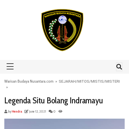
Skip to content
Warisan Budaya Nusantara.com
»
SEJARAH
/
MITOS
/
MISTIS
/
MISTERI
»
Legenda Situ Bolang Indramayu
by
Hendra
June 12, 2021
0