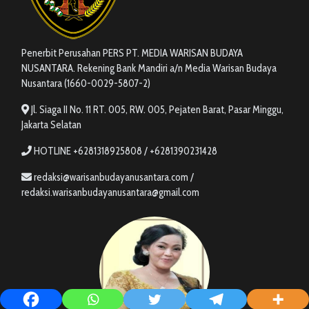
Penerbit Perusahan PERS PT. MEDIA WARISAN BUDAYA
NUSANTARA. Rekening Bank Mandiri a/n Media Warisan Budaya
Nusantara (1660-0029-5807-2)
Jl. Siaga II No. 11 RT. 005, RW. 005, Pejaten Barat, Pasar Minggu,
Jakarta Selatan
HOTLINE +6281318925808 / +6281390231428
redaksi@warisanbudayanusantara.com /
redaksi.warisanbudayanusantara@gmail.com