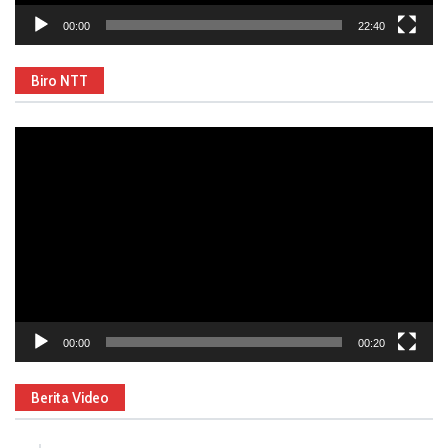
00:00
22:40
Biro NTT
Video
Player
00:00
00:20
Berita Video