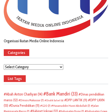
Organisasi Ikatan Media Online Indonesia
Categories
Categories
List Tags
Bank Mandiri
(33)
Abah Anton Charliyan
(14)
Dinas pendidikan
DPP LKKN
maros
(12)
DPP LANTIK
(11)
Dinsos Makassar
(7)
Disdik Sulsel
(6)
(13)
Dunia Pendidikan
(11)
G20
(7)
Hasanuddin Husni Abdullah
(7)
Jalan
Kabinet Jokowi
(12)
Maminasata Maros
(7)
Kabupaten Bone
(7)
Kabupaten Gowa