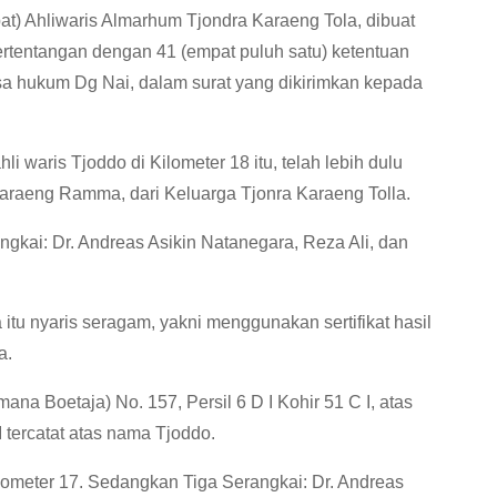
t) Ahliwaris Almarhum Tjondra Karaeng Tola, dibuat
bertentangan dengan 41 (empat puluh satu) ketentuan
asa hukum Dg Nai, dalam surat yang dikirimkan kepada
i waris Tjoddo di Kilometer 18 itu, telah lebih dulu
Karaeng Ramma, dari Keluarga Tjonra Karaeng Tolla.
gkai: Dr. Andreas Asikin Natanegara, Reza Ali, dan
u nyaris seragam, yakni menggunakan sertifikat hasil
a.
a Boetaja) No. 157, Persil 6 D I Kohir 51 C I, atas
 tercatat atas nama Tjoddo.
ilometer 17. Sedangkan Tiga Serangkai: Dr. Andreas