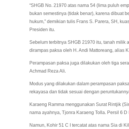
“SHGB No. 21970 atas nama 54 (lima puluh empa
bukan semestinya (tidak benar), karena dibuat 
hukum,” demikian tulis Frans S. Parera, SH, ku
Presiden itu.
Sebelum terbitnya SHGB 21970 itu, tanah milik ahl
dirampas paksa oleh H. Andi Mattoreang, alias 
Perampasan paksa juga dilakukan oleh tiga seran
Achmad Reza Ali.
Modus yang dilakukan dalam perampasan paksa it
rekayasa dan tidak sesuai dengan peruntukanny
Karaeng Ramma menggunakan Surat Rintjik (Siman
nama ayahnya, Tjonra Karaeng Tolla. Persil 6 D I
Namun, Kohir 51 C I tercatat atas nama Sia di K