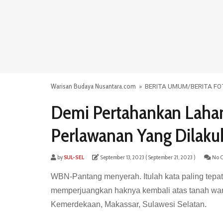
Warisan Budaya Nusantara.com
»
BERITA UMUM
/
BERITA F
Demi Pertahankan Lahan
Perlawanan Yang Dilakuk
by
SUL-SEL
September 13, 2023
( September 21, 2023 )
No C
WBN-Pantang menyerah. Itulah kata paling tepat
memperjuangkan haknya kembali atas tanah waris
Kemerdekaan, Makassar, Sulawesi Selatan.