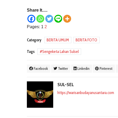
Share It.....
Pages:
1
2
Category
BERITA UMUM
BERITA FOTO
Tags
Sengeketa Lahan Sulsel
Facebook
Twitter
Linkedin
Pinterest
SUL-SEL
https://warisanbudayanusantara.com