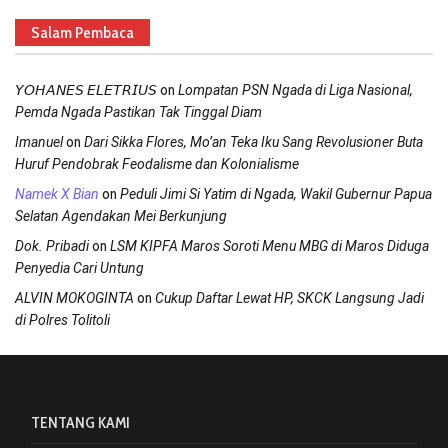
Salam Pembaca
on
𝘠𝘖𝘏𝘈𝘕𝘌𝘚 𝘌𝘓𝘌𝘛𝘙𝘐𝘜𝘚
Lompatan PSN Ngada di Liga Nasional,
Pemda Ngada Pastikan Tak Tinggal Diam
on
Imanuel
Dari Sikka Flores, Mo’an Teka Iku Sang Revolusioner Buta
Huruf Pendobrak Feodalisme dan Kolonialisme
on
Namek X Bian
Peduli Jimi Si Yatim di Ngada, Wakil Gubernur Papua
Selatan Agendakan Mei Berkunjung
on
Dok. Pribadi
LSM KIPFA Maros Soroti Menu MBG di Maros Diduga
Penyedia Cari Untung
on
ALVIN MOKOGINTA
Cukup Daftar Lewat HP, SKCK Langsung Jadi
di Polres Tolitoli
TENTANG KAMI