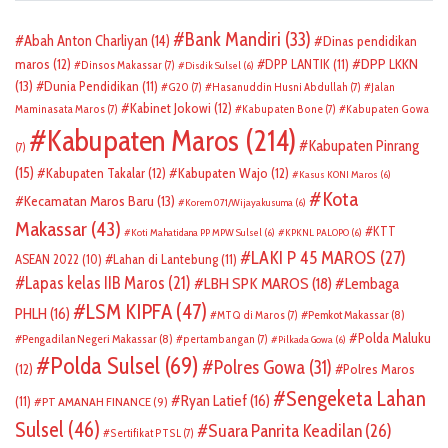
Bank Mandiri
(33)
Abah Anton Charliyan
(14)
Dinas pendidikan
DPP LKKN
maros
(12)
DPP LANTIK
(11)
Dinsos Makassar
(7)
Disdik Sulsel
(6)
(13)
Dunia Pendidikan
(11)
G20
(7)
Hasanuddin Husni Abdullah
(7)
Jalan
Kabinet Jokowi
(12)
Maminasata Maros
(7)
Kabupaten Bone
(7)
Kabupaten Gowa
Kabupaten Maros
(214)
Kabupaten Pinrang
(7)
(15)
Kabupaten Takalar
(12)
Kabupaten Wajo
(12)
Kasus KONI Maros
(6)
Kota
Kecamatan Maros Baru
(13)
Korem 071/Wijayakusuma
(6)
Makassar
(43)
KTT
Koti Mahatidana PP MPW Sulsel
(6)
KPKNL PALOPO
(6)
LAKI P 45 MAROS
(27)
ASEAN 2022
(10)
Lahan di Lantebung
(11)
Lapas kelas IIB Maros
(21)
LBH SPK MAROS
(18)
Lembaga
LSM KIPFA
(47)
PHLH
(16)
Pemkot Makassar
(8)
MTQ di Maros
(7)
Polda Maluku
Pengadilan Negeri Makassar
(8)
pertambangan
(7)
Pilkada Gowa
(6)
Polda Sulsel
(69)
Polres Gowa
(31)
(12)
Polres Maros
Sengeketa Lahan
Ryan Latief
(16)
(11)
PT AMANAH FINANCE
(9)
Sulsel
(46)
Suara Panrita Keadilan
(26)
Sertifikat PTSL
(7)