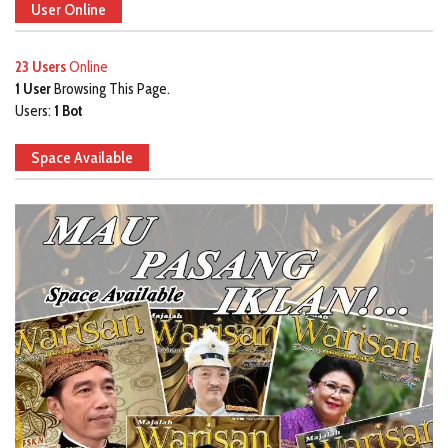
User Online
23 Users
Online
1 User
Browsing This Page.
Users:
1 Bot
Space Available