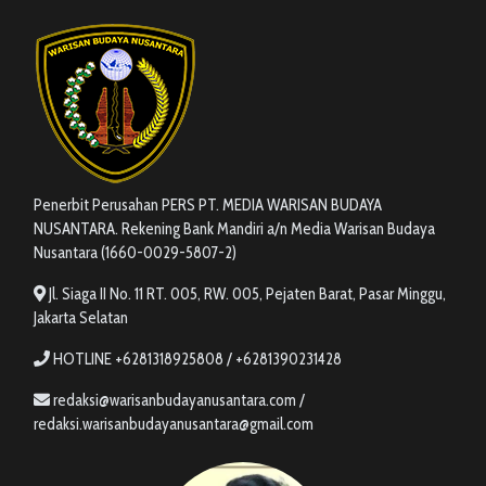
Penerbit Perusahan PERS PT. MEDIA WARISAN BUDAYA
NUSANTARA. Rekening Bank Mandiri a/n Media Warisan Budaya
Nusantara (1660-0029-5807-2)
Jl. Siaga II No. 11 RT. 005, RW. 005, Pejaten Barat, Pasar Minggu,
Jakarta Selatan
HOTLINE +6281318925808 / +6281390231428
redaksi@warisanbudayanusantara.com /
redaksi.warisanbudayanusantara@gmail.com