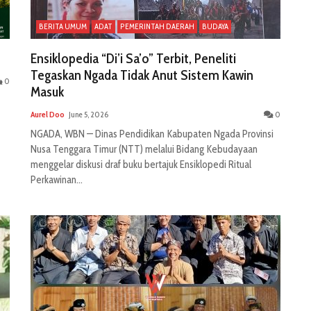
BERITA UMUM
ADAT
PEMERINTAH DAERAH
BUDAYA
Ensiklopedia “Di’i Sa’o” Terbit, Peneliti
Tegaskan Ngada Tidak Anut Sistem Kawin
0
Masuk
Aurel Doo
June 5, 2026
0
NGADA, WBN — Dinas Pendidikan Kabupaten Ngada Provinsi
Nusa Tenggara Timur (NTT) melalui Bidang Kebudayaan
menggelar diskusi draf buku bertajuk Ensiklopedi Ritual
Perkawinan...