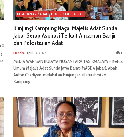
KEBUDAYAAN
ADAT
PEMERINTAH DAERAH
Kunjungi Kampung Naga, Majelis Adat Sunda
Jabar Serap Aspirasi Terkait Ancaman Banjir
dan Pelestarian Adat
0
Hendra
April 27, 2026
0
ta
sa
MEDIA WARISAN BUDAYA NUSANTARA TASIKMALAYA – Ketua
Umum Majelis Adat Sunda Jawa Barat (MASDA Jabar), Abah
Anton Charliyan, melakukan kunjungan silaturahmi ke
Kampung...