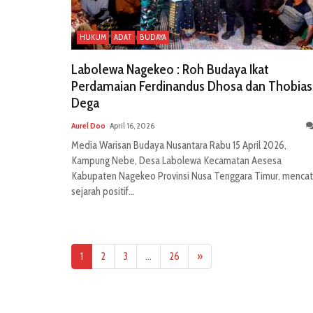
HUKUM
ADAT
BUDAYA
Labolewa Nagekeo : Roh Budaya Ikat
Perdamaian Ferdinandus Dhosa dan Thobias
Dega
Aurel Doo
April 16, 2026
Media Warisan Budaya Nusantara Rabu 15 April 2026,
Kampung Nebe, Desa Labolewa Kecamatan Aesesa
Kabupaten Nagekeo Provinsi Nusa Tenggara Timur, mencat
sejarah positif...
1
2
3
…
26
»