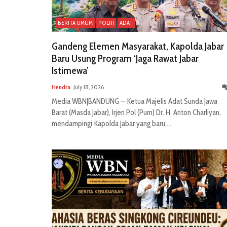
BERITA UMUM
POLRI
ADAT
Gandeng Elemen Masyarakat, Kapolda Jabar
Baru Usung Program ‘Jaga Rawat Jabar
Istimewa’
Hendra
July 18, 2026
Media WBN|BANDUNG — Ketua Majelis Adat Sunda Jawa
Barat (Masda Jabar), Irjen Pol (Purn) Dr. H. Anton Charliyan,
mendampingi Kapolda Jabar yang baru,...