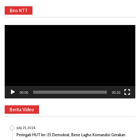
Biro NTT
Video
Player
00:00
00:20
Berita Video
July 25, 2026
Peringati HUT ke-25 Demokrat, Bene Lagho Komandoi Gerakan