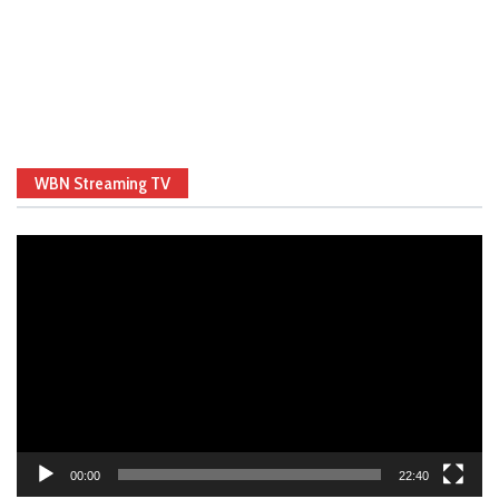
WBN Streaming TV
Video
Player
00:00
22:40