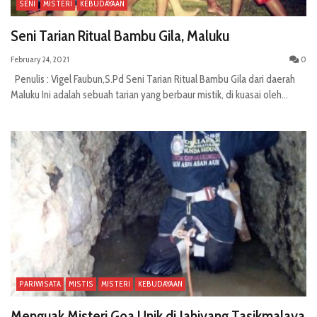
SENI
MISTERI
KEBUDAYAAN
Seni Tarian Ritual Bambu Gila, Maluku
February 24, 2021
0
Penulis : Vigel Faubun,S.Pd Seni Tarian Ritual Bambu Gila dari daerah
Maluku Ini adalah sebuah tarian yang berbaur mistik, di kuasai oleh...
PARIWISATA
MISTIS
MISTERI
KEBUDAYAAN
Menguak Misteri Goa Unik di Jahiyang Tasikmalaya