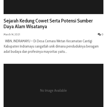
Sejarah Kedung Cowet Serta Potensi Sumber
Daya Alam Wisatanya
March 14, 2021
0
WBN, INDRAMAYU – Di Desa Cemara Wetan Kecamatan Cantigi
Kabupaten Indramayu sangatlah unik dimana penduduknya beragam
adat budaya dan profesinya mayoritas yaitu...
No Image Available