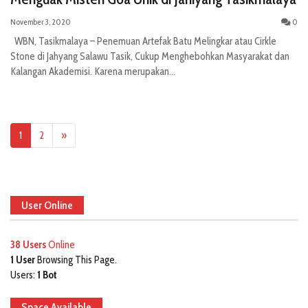
November 3, 2020
0
WBN, Tasikmalaya – Penemuan Artefak Batu Melingkar atau Cirkle
Stone di Jahyang Salawu Tasik, Cukup Menghebohkan Masyarakat dan
Kalangan Akademisi. Karena merupakan...
1
2
»
User Online
38 Users
Online
1 User
Browsing This Page.
Users:
1 Bot
Space Available