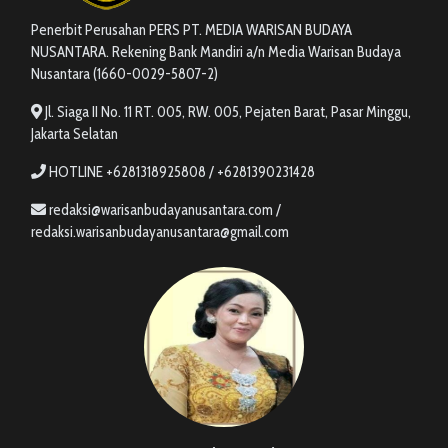
Penerbit Perusahan PERS PT. MEDIA WARISAN BUDAYA
NUSANTARA. Rekening Bank Mandiri a/n Media Warisan Budaya
Nusantara (1660-0029-5807-2)
Jl. Siaga II No. 11 RT. 005, RW. 005, Pejaten Barat, Pasar Minggu,
Jakarta Selatan
HOTLINE +6281318925808 / +6281390231428
redaksi@warisanbudayanusantara.com /
redaksi.warisanbudayanusantara@gmail.com