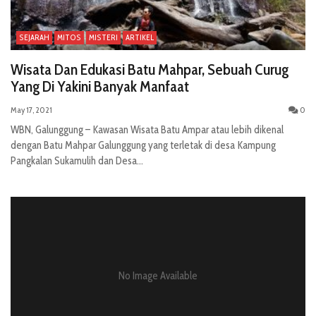
SEJARAH
MITOS
MISTERI
ARTIKEL
Wisata Dan Edukasi Batu Mahpar, Sebuah Curug
Yang Di Yakini Banyak Manfaat
May 17, 2021
0
WBN, Galunggung – Kawasan Wisata Batu Ampar atau lebih dikenal
dengan Batu Mahpar Galunggung yang terletak di desa Kampung
Pangkalan Sukamulih dan Desa...
No Image Available