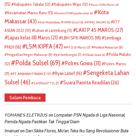
(15)
Kabupaten Takalar
(12)
Kabupaten Wajo
(12)
Kasus KONI Maros
(6)
Kota
Kecamatan Maros Baru
(13)
Korem 071/Wijayakusuma
(6)
Makassar
(43)
KTT
Koti Mahatidana PP MPW Sulsel
(6)
KPKNL PALOPO
(6)
LAKI P 45 MAROS
(27)
ASEAN 2022
(10)
Lahan di Lantebung
(11)
Lapas kelas IIB Maros
(21)
LBH SPK MAROS
(18)
Lembaga
LSM KIPFA
(47)
PHLH
(16)
Pemkot Makassar
(8)
MTQ di Maros
(7)
Polda Maluku
Pengadilan Negeri Makassar
(8)
pertambangan
(7)
Pilkada Gowa
(6)
Polda Sulsel
(69)
Polres Gowa
(31)
(12)
Polres Maros
Sengeketa Lahan
Ryan Latief
(16)
(11)
PT AMANAH FINANCE
(9)
Sulsel
(46)
Suara Panrita Keadilan
(26)
Sertifikat PTSL
(7)
Salam Pembaca
on
𝘠𝘖𝘏𝘈𝘕𝘌𝘚 𝘌𝘓𝘌𝘛𝘙𝘐𝘜𝘚
Lompatan PSN Ngada di Liga Nasional,
Pemda Ngada Pastikan Tak Tinggal Diam
on
Imanuel
Dari Sikka Flores, Mo’an Teka Iku Sang Revolusioner Buta