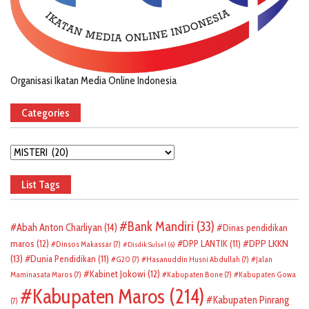
Organisasi Ikatan Media Online Indonesia
Categories
Categories
List Tags
Bank Mandiri
(33)
Abah Anton Charliyan
(14)
Dinas pendidikan
DPP LKKN
maros
(12)
DPP LANTIK
(11)
Dinsos Makassar
(7)
Disdik Sulsel
(6)
(13)
Dunia Pendidikan
(11)
G20
(7)
Hasanuddin Husni Abdullah
(7)
Jalan
Kabinet Jokowi
(12)
Maminasata Maros
(7)
Kabupaten Bone
(7)
Kabupaten Gowa
Kabupaten Maros
(214)
Kabupaten Pinrang
(7)