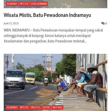
SEJARAH
MITOS
KEBUDAYAAN
Wisata Mistis, Batu Pewadonan Indramayu
June 12, 2021
0
WBN, INDRAMAYU – Batu Pewadonan merupakan tempat yang sakral
sehingga banyak di kunjungi, konon katanya untuk mendapat
Keselamatan dan pengasihan. Batu Pewadonan terletak...
SEJARAH
MITOS
MISTIS
OPINI
ARTIKEL