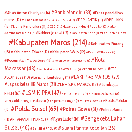
Bank Mandiri
(33)
Abah Anton Charliyan
(14)
Dinas pendidikan
DPP LKKN
maros
(12)
DPP LANTIK
(11)
Dinsos Makassar
(7)
Disdik Sulsel
(6)
(13)
Dunia Pendidikan
(11)
G20
(7)
Hasanuddin Husni Abdullah
(7)
Jalan
Kabinet Jokowi
(12)
Maminasata Maros
(7)
Kabupaten Bone
(7)
Kabupaten Gowa
Kabupaten Maros
(214)
Kabupaten Pinrang
(7)
(15)
Kabupaten Takalar
(12)
Kabupaten Wajo
(12)
Kasus KONI Maros
(6)
Kota
Kecamatan Maros Baru
(13)
Korem 071/Wijayakusuma
(6)
Makassar
(43)
KTT
Koti Mahatidana PP MPW Sulsel
(6)
KPKNL PALOPO
(6)
LAKI P 45 MAROS
(27)
ASEAN 2022
(10)
Lahan di Lantebung
(11)
Lapas kelas IIB Maros
(21)
LBH SPK MAROS
(18)
Lembaga
LSM KIPFA
(47)
PHLH
(16)
Pemkot Makassar
(8)
MTQ di Maros
(7)
Polda Maluku
Pengadilan Negeri Makassar
(8)
pertambangan
(7)
Pilkada Gowa
(6)
Polda Sulsel
(69)
Polres Gowa
(31)
(12)
Polres Maros
Sengeketa Lahan
Ryan Latief
(16)
(11)
PT AMANAH FINANCE
(9)
Sulsel
(46)
Suara Panrita Keadilan
(26)
Sertifikat PTSL
(7)