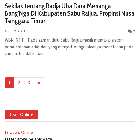
Sekilas tentang Radja Uba Dara Menanga
Bang’Nga Di Kabupaten Sabu Raijua, Propinsi Nusa
Tenggara Timur
April 30, 2021
0
WBN, NTT – Pada zaman dulu Sabu Raijua masih memakai sistem
pemerintahan adat dan yang menjadi pengelolaan pemerintahan pada
zaman itu adalah para...
1
2
3
»
User Online
19 Users
Online
1 User
Browsing This Page.