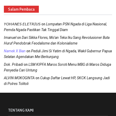
Salam Pembaca
on
𝘠𝘖𝘏𝘈𝘕𝘌𝘚 𝘌𝘓𝘌𝘛𝘙𝘐𝘜𝘚
Lompatan PSN Ngada di Liga Nasional,
Pemda Ngada Pastikan Tak Tinggal Diam
on
Imanuel
Dari Sikka Flores, Mo’an Teka Iku Sang Revolusioner Buta
Huruf Pendobrak Feodalisme dan Kolonialisme
on
Namek X Bian
Peduli Jimi Si Yatim di Ngada, Wakil Gubernur Papua
Selatan Agendakan Mei Berkunjung
on
Dok. Pribadi
LSM KIPFA Maros Soroti Menu MBG di Maros Diduga
Penyedia Cari Untung
on
ALVIN MOKOGINTA
Cukup Daftar Lewat HP, SKCK Langsung Jadi
di Polres Tolitoli
TENTANG KAMI