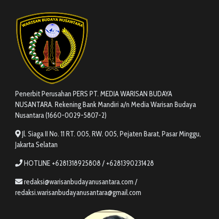
Penerbit Perusahan PERS PT. MEDIA WARISAN BUDAYA
NUSANTARA. Rekening Bank Mandiri a/n Media Warisan Budaya
Nusantara (1660-0029-5807-2)
Jl. Siaga II No. 11 RT. 005, RW. 005, Pejaten Barat, Pasar Minggu,
Jakarta Selatan
HOTLINE +6281318925808 / +6281390231428
redaksi@warisanbudayanusantara.com /
redaksi.warisanbudayanusantara@gmail.com