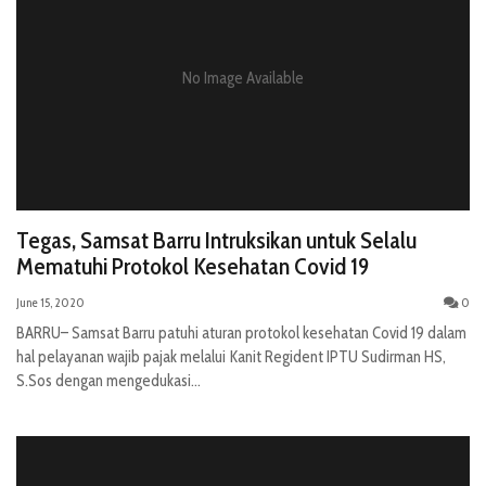
No Image Available
Tegas, Samsat Barru Intruksikan untuk Selalu
Mematuhi Protokol Kesehatan Covid 19
June 15, 2020
0
BARRU– Samsat Barru patuhi aturan protokol kesehatan Covid 19 dalam
hal pelayanan wajib pajak melalui Kanit Regident IPTU Sudirman HS,
S.Sos dengan mengedukasi...