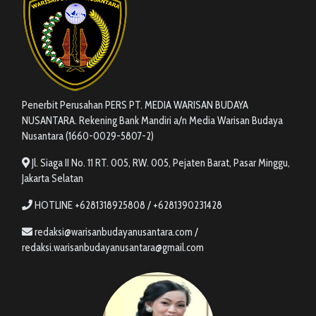
Penerbit Perusahan PERS PT. MEDIA WARISAN BUDAYA
NUSANTARA. Rekening Bank Mandiri a/n Media Warisan Budaya
Nusantara (1660-0029-5807-2)
Jl. Siaga II No. 11 RT. 005, RW. 005, Pejaten Barat, Pasar Minggu,
Jakarta Selatan
HOTLINE +6281318925808 / +6281390231428
redaksi@warisanbudayanusantara.com /
redaksi.warisanbudayanusantara@gmail.com