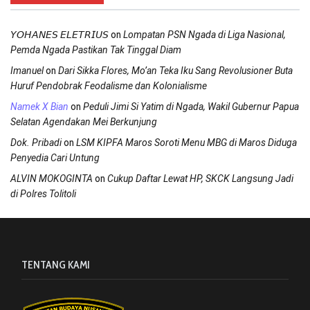
on
𝘠𝘖𝘏𝘈𝘕𝘌𝘚 𝘌𝘓𝘌𝘛𝘙𝘐𝘜𝘚
Lompatan PSN Ngada di Liga Nasional,
Pemda Ngada Pastikan Tak Tinggal Diam
on
Imanuel
Dari Sikka Flores, Mo’an Teka Iku Sang Revolusioner Buta
Huruf Pendobrak Feodalisme dan Kolonialisme
on
Namek X Bian
Peduli Jimi Si Yatim di Ngada, Wakil Gubernur Papua
Selatan Agendakan Mei Berkunjung
on
Dok. Pribadi
LSM KIPFA Maros Soroti Menu MBG di Maros Diduga
Penyedia Cari Untung
on
ALVIN MOKOGINTA
Cukup Daftar Lewat HP, SKCK Langsung Jadi
di Polres Tolitoli
TENTANG KAMI