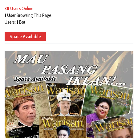
38 Users
Online
1 User
Browsing This Page.
Users:
1 Bot
Space Available