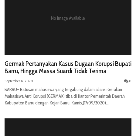
No Image Available
Germak Pertanyakan Kasus Dugaan Korupsi Bupati
Barru, Hingga Massa Suardi Tidak Terima
September 17, 2020
0
BARRU– Ratusan mahasiswa yang tergabung dalam aliansi Gerakan
Mahasiswa Anti Korupsi (GERMAK) tiba di Kantor Pemerintah Daerah
Kabupaten Barru dengan Kejari Barru, Kamis,(17/09/2020)...