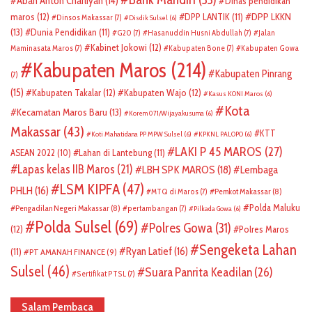
Abah Anton Charliyan
(14)
Dinas pendidikan
DPP LKKN
maros
(12)
DPP LANTIK
(11)
Dinsos Makassar
(7)
Disdik Sulsel
(6)
(13)
Dunia Pendidikan
(11)
G20
(7)
Hasanuddin Husni Abdullah
(7)
Jalan
Kabinet Jokowi
(12)
Maminasata Maros
(7)
Kabupaten Bone
(7)
Kabupaten Gowa
Kabupaten Maros
(214)
Kabupaten Pinrang
(7)
(15)
Kabupaten Takalar
(12)
Kabupaten Wajo
(12)
Kasus KONI Maros
(6)
Kota
Kecamatan Maros Baru
(13)
Korem 071/Wijayakusuma
(6)
Makassar
(43)
KTT
Koti Mahatidana PP MPW Sulsel
(6)
KPKNL PALOPO
(6)
LAKI P 45 MAROS
(27)
ASEAN 2022
(10)
Lahan di Lantebung
(11)
Lapas kelas IIB Maros
(21)
LBH SPK MAROS
(18)
Lembaga
LSM KIPFA
(47)
PHLH
(16)
Pemkot Makassar
(8)
MTQ di Maros
(7)
Polda Maluku
Pengadilan Negeri Makassar
(8)
pertambangan
(7)
Pilkada Gowa
(6)
Polda Sulsel
(69)
Polres Gowa
(31)
(12)
Polres Maros
Sengeketa Lahan
Ryan Latief
(16)
(11)
PT AMANAH FINANCE
(9)
Sulsel
(46)
Suara Panrita Keadilan
(26)
Sertifikat PTSL
(7)
Salam Pembaca