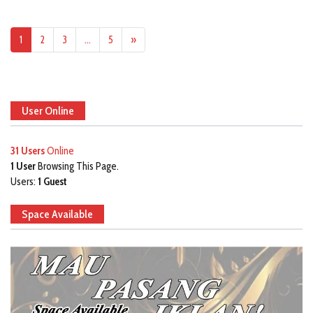
1
2
3
…
5
»
User Online
31 Users
Online
1 User
Browsing This Page.
Users:
1 Guest
Space Available