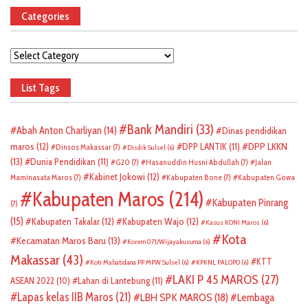
Categories
Categories
List Tags
Bank Mandiri
(33)
Abah Anton Charliyan
(14)
Dinas pendidikan
DPP LKKN
maros
(12)
DPP LANTIK
(11)
Dinsos Makassar
(7)
Disdik Sulsel
(6)
(13)
Dunia Pendidikan
(11)
G20
(7)
Hasanuddin Husni Abdullah
(7)
Jalan
Kabinet Jokowi
(12)
Maminasata Maros
(7)
Kabupaten Bone
(7)
Kabupaten Gowa
Kabupaten Maros
(214)
Kabupaten Pinrang
(7)
(15)
Kabupaten Takalar
(12)
Kabupaten Wajo
(12)
Kasus KONI Maros
(6)
Kota
Kecamatan Maros Baru
(13)
Korem 071/Wijayakusuma
(6)
Makassar
(43)
KTT
Koti Mahatidana PP MPW Sulsel
(6)
KPKNL PALOPO
(6)
LAKI P 45 MAROS
(27)
ASEAN 2022
(10)
Lahan di Lantebung
(11)
Lapas kelas IIB Maros
(21)
LBH SPK MAROS
(18)
Lembaga