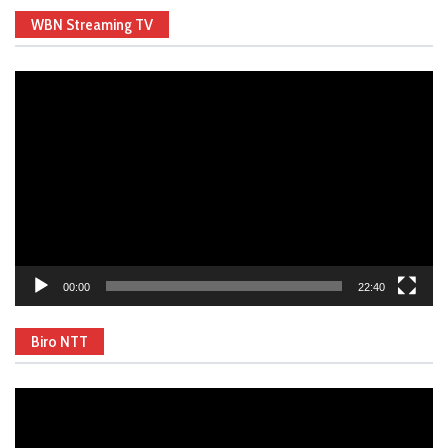
WBN Streaming TV
Video
Player
00:00
22:40
Biro NTT
Video
Player