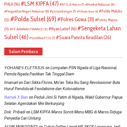
LSM KIPFA
(47)
PHLH
(16)
Pemkot Makassar
(8)
MTQ di Maros
(7)
Polda Maluku
Pengadilan Negeri Makassar
(8)
pertambangan
(7)
Pilkada Gowa
(6)
Polda Sulsel
(69)
Polres Gowa
(31)
(12)
Polres Maros
Sengeketa Lahan
Ryan Latief
(16)
(11)
PT AMANAH FINANCE
(9)
Sulsel
(46)
Suara Panrita Keadilan
(26)
Sertifikat PTSL
(7)
Salam Pembaca
on
𝘠𝘖𝘏𝘈𝘕𝘌𝘚 𝘌𝘓𝘌𝘛𝘙𝘐𝘜𝘚
Lompatan PSN Ngada di Liga Nasional,
Pemda Ngada Pastikan Tak Tinggal Diam
on
Imanuel
Dari Sikka Flores, Mo’an Teka Iku Sang Revolusioner Buta
Huruf Pendobrak Feodalisme dan Kolonialisme
on
Namek X Bian
Peduli Jimi Si Yatim di Ngada, Wakil Gubernur Papua
Selatan Agendakan Mei Berkunjung
on
Dok. Pribadi
LSM KIPFA Maros Soroti Menu MBG di Maros Diduga
Penyedia Cari Untung
on
ALVIN MOKOGINTA
Cukup Daftar Lewat HP, SKCK Langsung Jadi