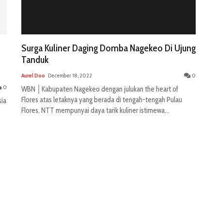
Surga Kuliner Daging Domba Nagekeo Di Ujung
Tanduk
Aurel Doo
December 18, 2022
0
0
WBN │Kabupaten Nagekeo dengan julukan the heart of
Flores atas letaknya yang berada di tengah-tengah Pulau
sia
Flores, NTT mempunyai daya tarik kuliner istimewa...