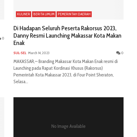
KULINER
BERITA UMUM
PEMERINTAH DAERAH
Di Hadapan Seluruh Peserta Rakorsus 2023,
Danny Resmi Launching Makassar Kota Makan
0
Enak
SUL-SEL
March 14, 2023
0
MAKASSAR,— Branding Makassar Kota Makan Enak resmi di
Launching pada Rapat Kordinasi Khusus (Rakorsus)
Pemerintah Kota Makassar 2023, di Four Point Sheraton,
Selasa...
No Image Available