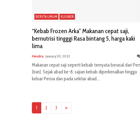
BERITA UMUM
KULINER
“Kebab Frozen Arka” Makanan cepat saji,
bernutrisi tingggi Rasa bintang 5, harga kaki
lima
Hendra
January 30, 2023
Makanan cepat saji seperti kebab ternyata berasal dari Per
(Iran). Sejak abad ke-8, sajian kebab diperkenalkan hingga
keluar Persia dan pada sekitar abad...
1
2
3
»