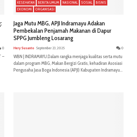
KESEHATAN
BERITA UMUM
NASIONAL
SOSIAL
BISNIS
EKONOMI
ORGANISASI
:
Jaga Mutu MBG, APJI Indramayu Adakan
Pembekalan Penjamah Makanan di Dapur
SPPG Jumbleng Losarang
0
Hery Susanto
September 23, 2025
0
T –
WBN | INDRAMAYU.Dalam rangka menjaga kualitas serta mutu
dalam program MBG, Makan Bergizi Gratis, kehadiran Asosiasi
Pengusaha Jasa Boga Indonesia (APJI) Kabupaten Indramayu...