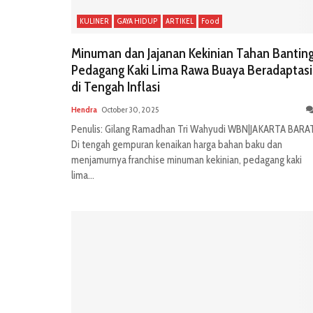
KULINER
GAYA HIDUP
ARTIKEL
Food
Minuman dan Jajanan Kekinian Tahan Banting
Pedagang Kaki Lima Rawa Buaya Beradaptasi
di Tengah Inflasi
Hendra
October 30, 2025
Penulis: Gilang Ramadhan Tri Wahyudi WBN|JAKARTA BARA
Di tengah gempuran kenaikan harga bahan baku dan
menjamurnya franchise minuman kekinian, pedagang kaki
lima...