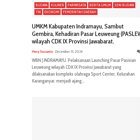
BUDAYA
KULINER
PARIWISATA
BERITA UMUM
SENI BUDAYA
TNI
EKONOMI
PEMERINTAH DAERAH
UMKM Kabupaten Indramayu, Sambut
Gembira, Kehadiran Pasar Leuweung (PASLE
wilayah CDK IX Provinsi Jawabarat.
Hery Susanto
December 15, 2024
WBN | INDRAMAYU. Pelaksanaan Launching Pasar Pasisian
Leuweung wilayah CDK IX Provinsi Jawabarat yang
dilaksanakan kompleks olahraga Sport Center, Kelurahan
Karanganyar, menjadi ajang...