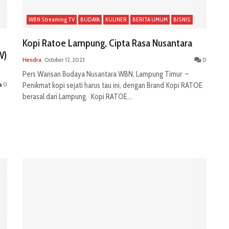
WBN Streaming TV
BUDAYA
KULINER
BERITA UMUM
BISNIS
Kopi Ratoe Lampung, Cipta Rasa Nusantara
W)
Hendra
October 12, 2023
0
Pers Warisan Budaya Nusantara WBN, Lampung Timur –
0
Penikmat kopi sejati harus tau ini, dengan Brand Kopi RATOE
berasal dari Lampung. Kopi RATOE...