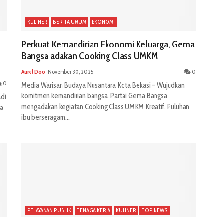
KULINER
BERITA UMUM
EKONOMI
Perkuat Kemandirian Ekonomi Keluarga, Gema
Bangsa adakan Cooking Class UMKM
Aurel Doo
November 30, 2025
0
0
Media Warisan Budaya Nusantara Kota Bekasi – Wujudkan
komitmen kemandirian bangsa, Partai Gema Bangsa
di
mengadakan kegiatan Cooking Class UMKM Kreatif. Puluhan
na
ibu berseragam...
PELAYANAN PUBLIK
TENAGA KERJA
KULINER
TOP NEWS