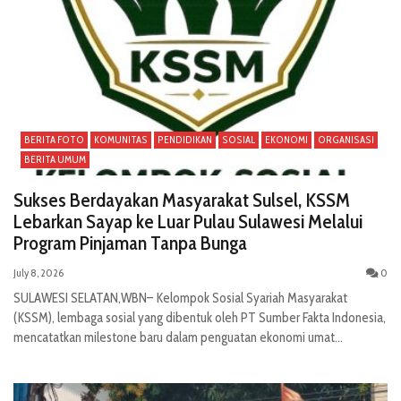
BERITA FOTO
KOMUNITAS
PENDIDIKAN
SOSIAL
EKONOMI
ORGANISASI
BERITA UMUM
Sukses Berdayakan Masyarakat Sulsel, KSSM
Lebarkan Sayap ke Luar Pulau Sulawesi Melalui
Program Pinjaman Tanpa Bunga
July 8, 2026
0
SULAWESI SELATAN,WBN– Kelompok Sosial Syariah Masyarakat
(KSSM), lembaga sosial yang dibentuk oleh PT Sumber Fakta Indonesia,
mencatatkan milestone baru dalam penguatan ekonomi umat...