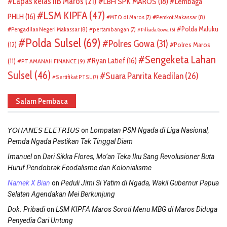
Lapas kelas IIB Maros
(21)
LBH SPK MAROS
(18)
Lembaga
LSM KIPFA
(47)
PHLH
(16)
Pemkot Makassar
(8)
MTQ di Maros
(7)
Polda Maluku
Pengadilan Negeri Makassar
(8)
pertambangan
(7)
Pilkada Gowa
(6)
Polda Sulsel
(69)
Polres Gowa
(31)
(12)
Polres Maros
Sengeketa Lahan
Ryan Latief
(16)
(11)
PT AMANAH FINANCE
(9)
Sulsel
(46)
Suara Panrita Keadilan
(26)
Sertifikat PTSL
(7)
Salam Pembaca
on
𝘠𝘖𝘏𝘈𝘕𝘌𝘚 𝘌𝘓𝘌𝘛𝘙𝘐𝘜𝘚
Lompatan PSN Ngada di Liga Nasional,
Pemda Ngada Pastikan Tak Tinggal Diam
on
Imanuel
Dari Sikka Flores, Mo’an Teka Iku Sang Revolusioner Buta
Huruf Pendobrak Feodalisme dan Kolonialisme
on
Namek X Bian
Peduli Jimi Si Yatim di Ngada, Wakil Gubernur Papua
Selatan Agendakan Mei Berkunjung
on
Dok. Pribadi
LSM KIPFA Maros Soroti Menu MBG di Maros Diduga
Penyedia Cari Untung