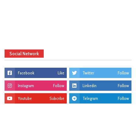
Social Network
Facebook
Like
Twitter
Follow
Instagram
Follow
Linkedin
Follow
Youtube
Subcribe
Telegram
Follow