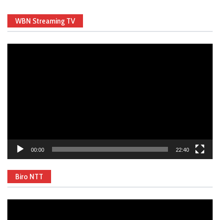
WBN Streaming TV
Video
Player
00:00
22:40
Biro NTT
Video
Player