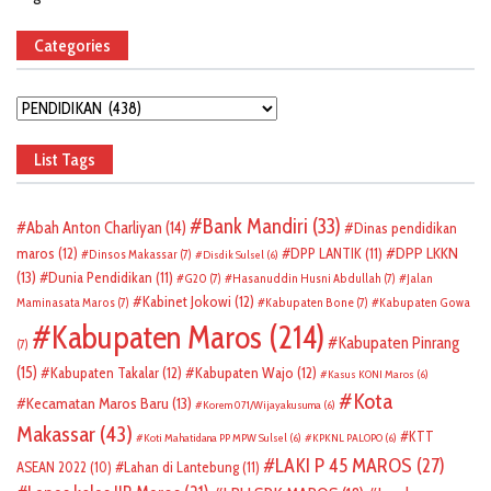
Categories
Categories
List Tags
Bank Mandiri
(33)
Abah Anton Charliyan
(14)
Dinas pendidikan
DPP LKKN
maros
(12)
DPP LANTIK
(11)
Dinsos Makassar
(7)
Disdik Sulsel
(6)
(13)
Dunia Pendidikan
(11)
G20
(7)
Hasanuddin Husni Abdullah
(7)
Jalan
Kabinet Jokowi
(12)
Maminasata Maros
(7)
Kabupaten Bone
(7)
Kabupaten Gowa
Kabupaten Maros
(214)
Kabupaten Pinrang
(7)
(15)
Kabupaten Takalar
(12)
Kabupaten Wajo
(12)
Kasus KONI Maros
(6)
Kota
Kecamatan Maros Baru
(13)
Korem 071/Wijayakusuma
(6)
Makassar
(43)
KTT
Koti Mahatidana PP MPW Sulsel
(6)
KPKNL PALOPO
(6)
LAKI P 45 MAROS
(27)
ASEAN 2022
(10)
Lahan di Lantebung
(11)