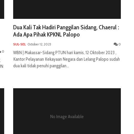
Dua Kali Tak Hadiri Panggilan Sidang, Chaerul :
Ada Apa Pihak KPKNL Palopo
SUL-SEL
October 12, 2023
0
0
WBN | Makassar-Sidang PTUN hari kamis, 12 Oktober 2023 ,
Kantor Pelayanan Kekayaan Negara dan Lelang Palopo sudah
g
dua kali tidak penuhi panggilan...
UN
No Image Available