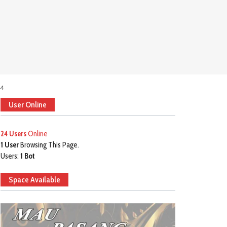
24
User Online
24 Users
Online
1 User
Browsing This Page.
Users:
1 Bot
Space Available