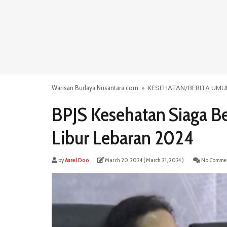
Warisan Budaya Nusantara.com
»
KESEHATAN
/
BERITA UM
BPJS Kesehatan Siaga B
Libur Lebaran 2024
by
Aurel Doo
March 20, 2024
( March 21, 2024 )
No Commen