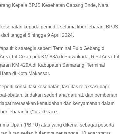
” terang Kepala BPJS Kesehatan Cabang Ende, Nara
 kesehatan kepada pemudik selama libur lebaran, BPJS
ari tanggal 5 hingga 9 April 2024.
a titik strategis seperti Terminal Pulo Gebang di
 Area Tol Cikampek KM 88A di Purwakarta, Rest Area Tol
ngaran KM 429A di Kabupaten Semarang, Terminal
Hatta di Kota Makassar.
erti konsultasi kesehatan, fasilitas relaksasi bagi
at-obatan, tindakan sederhana darurat, dan pemberian
at dapat merasakan kemudahan dan kenyamanan dalam
r lebaran ini,” urai Grace.
ima Upah (PBPU) atau yang dikenal sebagai peserta
an iuran setiap bulannya per tanggal 10 agar status