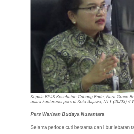
Kepala BPJS Kesehatan Cabang Ende, Nara Grace Br 
acara konferensi pers di Kota Bajawa, NTT (20/03) //
Pers Warisan Budaya Nusantara
Selama periode cuti bersama dan libur lebaran 