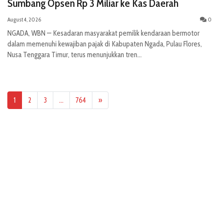
Sumbang Opsen Rp 3 Miliar ke Kas Daerah
August 4, 2026
0
NGADA, WBN — Kesadaran masyarakat pemilik kendaraan bermotor
dalam memenuhi kewajiban pajak di Kabupaten Ngada, Pulau Flores,
Nusa Tenggara Timur, terus menunjukkan tren...
1
2
3
…
764
»