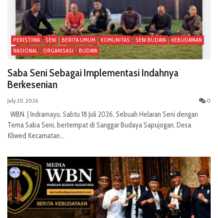
PERISTIWA
SENI
BERITA UMUM
KOMUNITAS
SENI BUDAYA
KEBUDAYAAN
NASIONAL
ORGANISASI
BUDAYA
Saba Seni Sebagai Implementasi Indahnya
Berkesenian
July 20, 2026
0
WBN. | Indramayu, Sabtu 18 Juli 2026, Sebuah Helaran Seni dengan
Tema Saba Seni, bertempat di Sanggar Budaya Sapujogan, Desa
Kliwed Kecamatan...