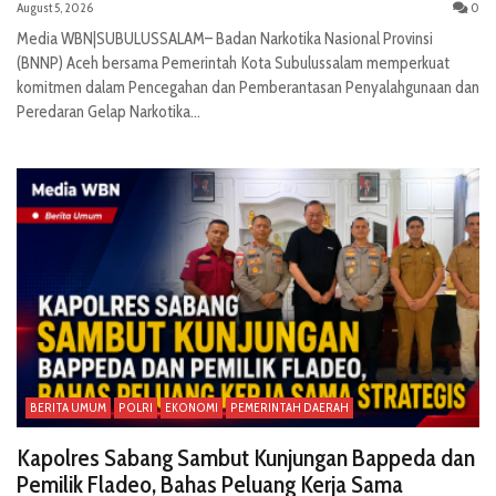
August 5, 2026
0
Media WBN|SUBULUSSALAM– Badan Narkotika Nasional Provinsi
(BNNP) Aceh bersama Pemerintah Kota Subulussalam memperkuat
komitmen dalam Pencegahan dan Pemberantasan Penyalahgunaan dan
Peredaran Gelap Narkotika...
BERITA UMUM
POLRI
EKONOMI
PEMERINTAH DAERAH
Kapolres Sabang Sambut Kunjungan Bappeda dan
Pemilik Fladeo, Bahas Peluang Kerja Sama