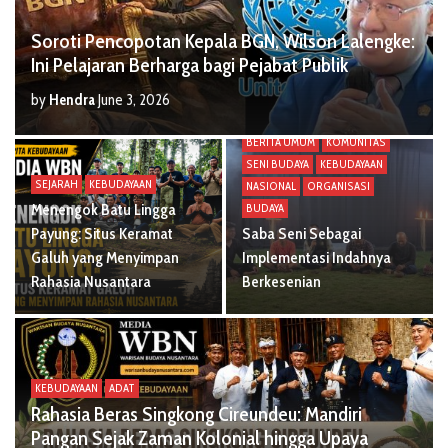
Soroti Pencopotan Kepala BGN, Wilson Lalengke:
Ini Pelajaran Berharga bagi Pejabat Publik
by
Hendra
June 3, 2026
PERISTIWA
SENI
BERITA UMUM
KOMUNITAS
SENI BUDAYA
KEBUDAYAAN
SEJARAH
KEBUDAYAAN
NASIONAL
ORGANISASI
Menengok Batu Lingga
BUDAYA
Payung: Situs Keramat
Saba Seni Sebagai
Galuh yang Menyimpan
Implementasi Indahnya
Rahasia Nusantara
Berkesenian
KEBUDAYAAN
ADAT
Rahasia Beras Singkong Cireundeu: Mandiri
Pangan Sejak Zaman Kolonial hingga Upaya