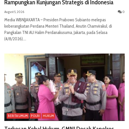
Rampungkan Kunjungan Strategis di Indonesia
August 5, 2026
0
Media WBN|JAKARTA – Presiden Prabowo Subianto melepas
keberangkatan Perdana Menteri Thailand, Anutin Charnvirakul, di
Pangkalan TNI AU Halim Perdanakusuma, Jakarta, pada Selasa
(4/8/2026)....
BERITA UMUM
POLRI
HUKUM
Terkesan Kebal Hukum, GMNI Desak Kapolres