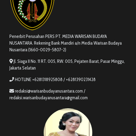
Penerbit Perusahan PERS PT. MEDIA WARISAN BUDAYA
NUSANTARA. Rekening Bank Mandiri a/n Media Warisan Budaya
Nusantara (1660-0029-5807-2)
Jl. Siaga II No. 11 RT. 005, RW. 005, Pejaten Barat, Pasar Minggu,
Jakarta Selatan
HOTLINE +6281318925808 / +6281390231428
redaksi@warisanbudayanusantara.com /
redaksi.warisanbudayanusantara@gmail.com