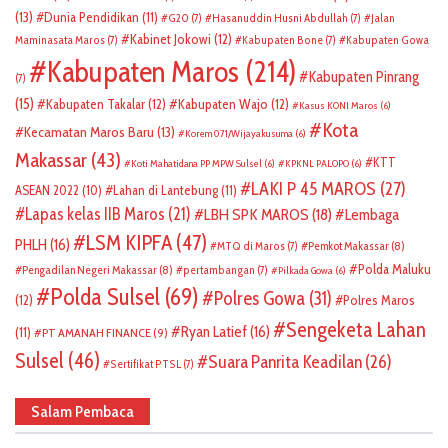
(13)
Dunia Pendidikan
(11)
G20
(7)
Hasanuddin Husni Abdullah
(7)
Jalan
Kabinet Jokowi
(12)
Maminasata Maros
(7)
Kabupaten Bone
(7)
Kabupaten Gowa
Kabupaten Maros
(214)
Kabupaten Pinrang
(7)
(15)
Kabupaten Takalar
(12)
Kabupaten Wajo
(12)
Kasus KONI Maros
(6)
Kota
Kecamatan Maros Baru
(13)
Korem 071/Wijayakusuma
(6)
Makassar
(43)
KTT
Koti Mahatidana PP MPW Sulsel
(6)
KPKNL PALOPO
(6)
LAKI P 45 MAROS
(27)
ASEAN 2022
(10)
Lahan di Lantebung
(11)
Lapas kelas IIB Maros
(21)
LBH SPK MAROS
(18)
Lembaga
LSM KIPFA
(47)
PHLH
(16)
Pemkot Makassar
(8)
MTQ di Maros
(7)
Polda Maluku
Pengadilan Negeri Makassar
(8)
pertambangan
(7)
Pilkada Gowa
(6)
Polda Sulsel
(69)
Polres Gowa
(31)
(12)
Polres Maros
Sengeketa Lahan
Ryan Latief
(16)
(11)
PT AMANAH FINANCE
(9)
Sulsel
(46)
Suara Panrita Keadilan
(26)
Sertifikat PTSL
(7)
Salam Pembaca