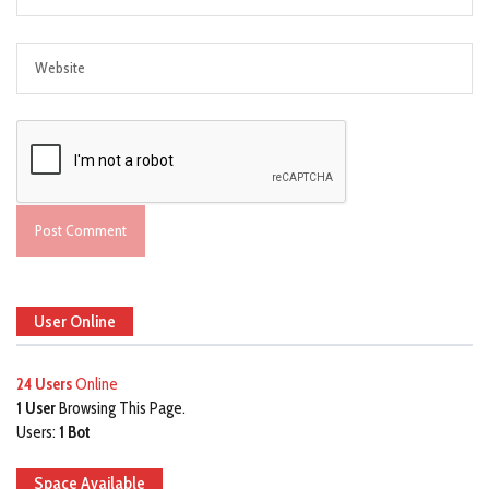
User Online
24 Users
Online
1 User
Browsing This Page.
Users:
1 Bot
Space Available