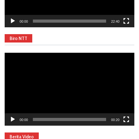
00:00
22:40
Biro NTT
Video
Player
00:00
00:20
Berita Video