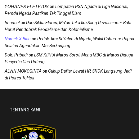
on
𝘠𝘖𝘏𝘈𝘕𝘌𝘚 𝘌𝘓𝘌𝘛𝘙𝘐𝘜𝘚
Lompatan PSN Ngada di Liga Nasional,
Pemda Ngada Pastikan Tak Tinggal Diam
on
Imanuel
Dari Sikka Flores, Mo’an Teka Iku Sang Revolusioner Buta
Huruf Pendobrak Feodalisme dan Kolonialisme
on
Namek X Bian
Peduli Jimi Si Yatim di Ngada, Wakil Gubernur Papua
Selatan Agendakan Mei Berkunjung
on
Dok. Pribadi
LSM KIPFA Maros Soroti Menu MBG di Maros Diduga
Penyedia Cari Untung
on
ALVIN MOKOGINTA
Cukup Daftar Lewat HP, SKCK Langsung Jadi
di Polres Tolitoli
TENTANG KAMI