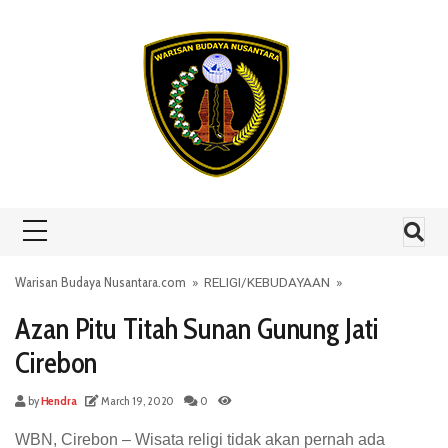
Skip to content
Warisan Budaya Nusantara.com
»
RELIGI
/
KEBUDAYAAN
»
Azan Pitu Titah Sunan Gunung Jati
Cirebon
by
Hendra
March 19, 2020
0
WBN, Cirebon – Wisata religi tidak akan pernah ada