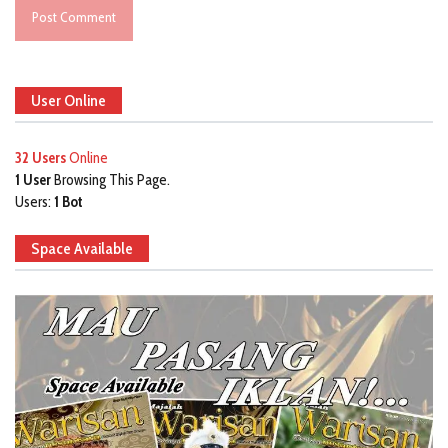
User Online
32 Users
Online
1 User
Browsing This Page.
Users:
1 Bot
Space Available