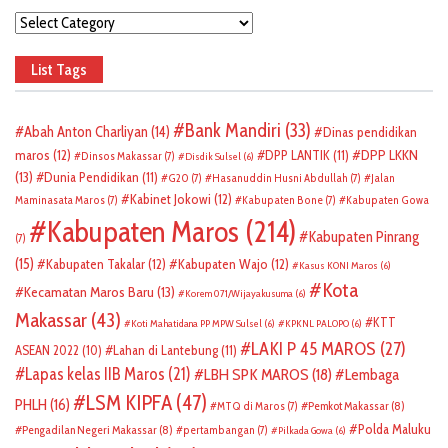
Categories
List Tags
Bank Mandiri
(33)
Abah Anton Charliyan
(14)
Dinas pendidikan
DPP LKKN
maros
(12)
DPP LANTIK
(11)
Dinsos Makassar
(7)
Disdik Sulsel
(6)
(13)
Dunia Pendidikan
(11)
G20
(7)
Hasanuddin Husni Abdullah
(7)
Jalan
Kabinet Jokowi
(12)
Maminasata Maros
(7)
Kabupaten Bone
(7)
Kabupaten Gowa
Kabupaten Maros
(214)
Kabupaten Pinrang
(7)
(15)
Kabupaten Takalar
(12)
Kabupaten Wajo
(12)
Kasus KONI Maros
(6)
Kota
Kecamatan Maros Baru
(13)
Korem 071/Wijayakusuma
(6)
Makassar
(43)
KTT
Koti Mahatidana PP MPW Sulsel
(6)
KPKNL PALOPO
(6)
LAKI P 45 MAROS
(27)
ASEAN 2022
(10)
Lahan di Lantebung
(11)
Lapas kelas IIB Maros
(21)
LBH SPK MAROS
(18)
Lembaga
LSM KIPFA
(47)
PHLH
(16)
Pemkot Makassar
(8)
MTQ di Maros
(7)
Polda Maluku
Pengadilan Negeri Makassar
(8)
pertambangan
(7)
Pilkada Gowa
(6)