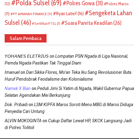
Polda Sulsel
(69)
Polres Gowa
(31)
(12)
Polres Maros
Sengeketa Lahan
Ryan Latief
(16)
(11)
PT AMANAH FINANCE
(9)
Sulsel
(46)
Suara Panrita Keadilan
(26)
Sertifikat PTSL
(7)
Salam Pembaca
on
𝘠𝘖𝘏𝘈𝘕𝘌𝘚 𝘌𝘓𝘌𝘛𝘙𝘐𝘜𝘚
Lompatan PSN Ngada di Liga Nasional,
Pemda Ngada Pastikan Tak Tinggal Diam
on
Imanuel
Dari Sikka Flores, Mo’an Teka Iku Sang Revolusioner Buta
Huruf Pendobrak Feodalisme dan Kolonialisme
on
Namek X Bian
Peduli Jimi Si Yatim di Ngada, Wakil Gubernur Papua
Selatan Agendakan Mei Berkunjung
on
Dok. Pribadi
LSM KIPFA Maros Soroti Menu MBG di Maros Diduga
Penyedia Cari Untung
on
ALVIN MOKOGINTA
Cukup Daftar Lewat HP, SKCK Langsung Jadi
di Polres Tolitoli