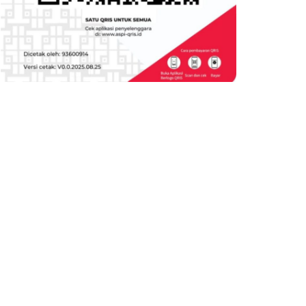
AKBP YULI HARYUDO Asli
Raker PWI Kota Depok 202
Anak Kalibaru Cilincing Jakut
Perkuat Sinegritas Progam
Jadi Kapolres Mesuji Lampung
Kerja Dengan Mitra