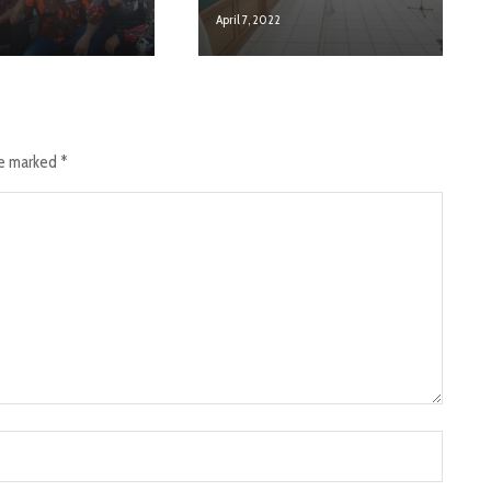
April 7, 2022
re marked
*