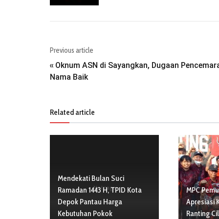
Previous article
Oknum ASN di Sayangkan, Dugaan Pencemar
«
Nama Baik
Related article
Mendekati Bulan Suci
No Image
Ramadan 1443 H, TPID Kota
MPC Pemud
Depok Pantau Harga
Apresiasi 
Kebutuhan Pokok
Ranting Ci