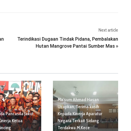
Next article
an
Terindikasi Dugaan Tindak Pidana, Pembalakan
Hutan Mangrove Pantai Sumber Mas
»
Ma’sum Ahmad Hasan
Ucapkan, Terima kasih
a Pancasila Jakut,
Kepada Kinerja Aparatur
Kinerja Ketua
Negara Terkait Sidang
lincing
Terdakwa M.Kece