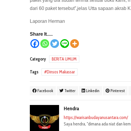
paket yang dia sudah terima sesuai bukti kami
dari 60 paket tersebut”,jelas Utta sapaan akrab 
Laporan Herman
Share It.....
Category
BERITA UMUM
Tags
Dinsos Makassar
Facebook
Twitter
Linkedin
Pinterest
Hendra
https://warisanbudayanusantara.com/
Saya hendra, "dimana ada niat dan kemau