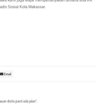
, maka kami juga wajar mempertanyakan dimana sisa KK
Kadis Sosial Kota Makassar.
Email
an disitu pasti ada jalan".