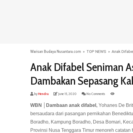
Warisan Budaya Nusantara.com
»
TOP NEWS
»
Anak Difabe
Anak Difabel Seniman As
Dambakan Sepasang Kak
by
Hendra
June 15, 2020
No Comments
WBN │Dambaan anak difabel,
Yohanes De Brito
bersaudara dari pasangan pernikahan Benedikt
Boradho, Kampung Boradho, Desa Bomari, Keca
Provinsi Nusa Tenggara Timur menoreh catatan 