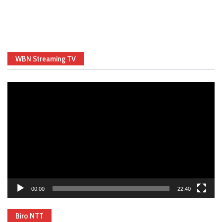
WBN Streaming TV
Video
Player
00:00
22:40
Biro NTT