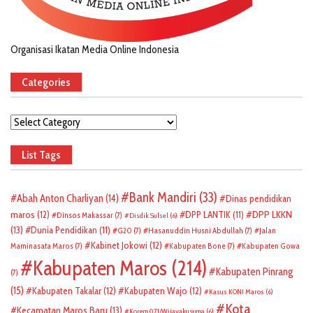
Organisasi Ikatan Media Online Indonesia
Categories
Categories
List Tags
Bank Mandiri
(33)
Abah Anton Charliyan
(14)
Dinas pendidikan
DPP LKKN
maros
(12)
DPP LANTIK
(11)
Dinsos Makassar
(7)
Disdik Sulsel
(6)
(13)
Dunia Pendidikan
(11)
G20
(7)
Hasanuddin Husni Abdullah
(7)
Jalan
Kabinet Jokowi
(12)
Maminasata Maros
(7)
Kabupaten Bone
(7)
Kabupaten Gowa
Kabupaten Maros
(214)
Kabupaten Pinrang
(7)
(15)
Kabupaten Takalar
(12)
Kabupaten Wajo
(12)
Kasus KONI Maros
(6)
Kota
Kecamatan Maros Baru
(13)
Korem 071/Wijayakusuma
(6)