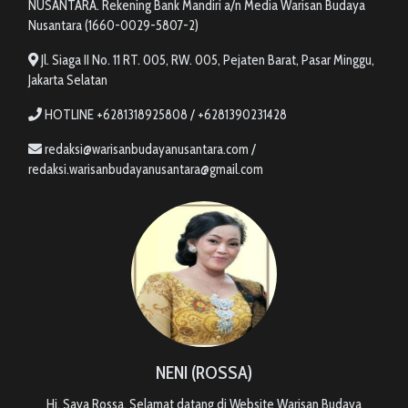
NUSANTARA. Rekening Bank Mandiri a/n Media Warisan Budaya
Nusantara (1660-0029-5807-2)
Jl. Siaga II No. 11 RT. 005, RW. 005, Pejaten Barat, Pasar Minggu,
Jakarta Selatan
HOTLINE +6281318925808 / +6281390231428
redaksi@warisanbudayanusantara.com /
redaksi.warisanbudayanusantara@gmail.com
NENI (ROSSA)
Hi, Saya Rossa. Selamat datang di Website Warisan Budaya