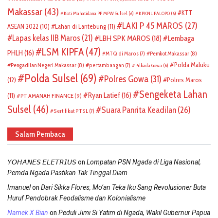
Makassar
(43)
KTT
Koti Mahatidana PP MPW Sulsel
(6)
KPKNL PALOPO
(6)
LAKI P 45 MAROS
(27)
ASEAN 2022
(10)
Lahan di Lantebung
(11)
Lapas kelas IIB Maros
(21)
LBH SPK MAROS
(18)
Lembaga
LSM KIPFA
(47)
PHLH
(16)
Pemkot Makassar
(8)
MTQ di Maros
(7)
Polda Maluku
Pengadilan Negeri Makassar
(8)
pertambangan
(7)
Pilkada Gowa
(6)
Polda Sulsel
(69)
Polres Gowa
(31)
(12)
Polres Maros
Sengeketa Lahan
Ryan Latief
(16)
(11)
PT AMANAH FINANCE
(9)
Sulsel
(46)
Suara Panrita Keadilan
(26)
Sertifikat PTSL
(7)
Salam Pembaca
on
𝘠𝘖𝘏𝘈𝘕𝘌𝘚 𝘌𝘓𝘌𝘛𝘙𝘐𝘜𝘚
Lompatan PSN Ngada di Liga Nasional,
Pemda Ngada Pastikan Tak Tinggal Diam
on
Imanuel
Dari Sikka Flores, Mo’an Teka Iku Sang Revolusioner Buta
Huruf Pendobrak Feodalisme dan Kolonialisme
on
Namek X Bian
Peduli Jimi Si Yatim di Ngada, Wakil Gubernur Papua