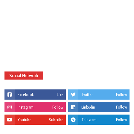
Social Network
Facebook
Like
Twitter
Follow
Instagram
Follow
Linkedin
Follow
Youtube
Subcribe
Telegram
Follow