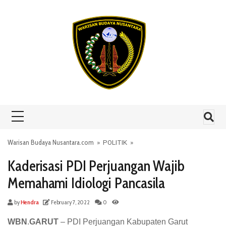
Skip to content
Warisan Budaya Nusantara.com
»
POLITIK
»
Kaderisasi PDI Perjuangan Wajib
Memahami Idiologi Pancasila
by
Hendra
February 7, 2022
0
WBN
.
GARUT
– PDI Perjuangan Kabupaten Garut