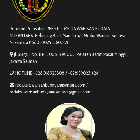
Penerbit Perusahan PERS PT. MEDIA WARISAN BUDAYA
NUSANTARA. Rekening Bank Mandiri a/n Media Warisan Budaya
Nusantara (1660-0029-5807-2)
Jl. Siaga II No. 11 RT. 005, RW. 005, Pejaten Barat, Pasar Minggu,
Jakarta Selatan
HOTLINE +6281318925808 / +6281390231428
redaksi@warisanbudayanusantara.com /
redaksi.warisanbudayanusantara@gmail.com