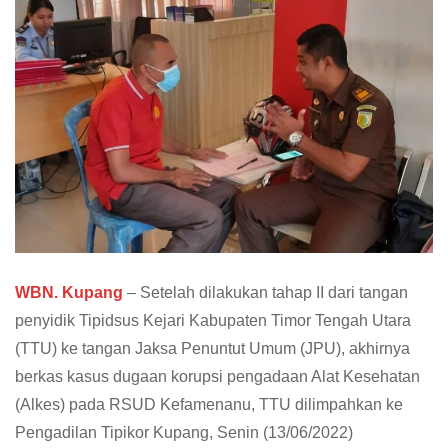
WBN. Kupang
– Setelah dilakukan tahap II dari tangan
penyidik Tipidsus Kejari Kabupaten Timor Tengah Utara
(TTU) ke tangan Jaksa Penuntut Umum (JPU), akhirnya
berkas kasus dugaan korupsi pengadaan Alat Kesehatan
(Alkes) pada RSUD Kefamenanu, TTU dilimpahkan ke
Pengadilan Tipikor Kupang, Senin (13/06/2022)