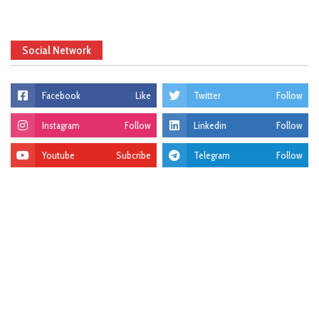
Social Network
Facebook
Like
Twitter
Follow
Instagram
Follow
Linkedin
Follow
Youtube
Subcribe
Telegram
Follow