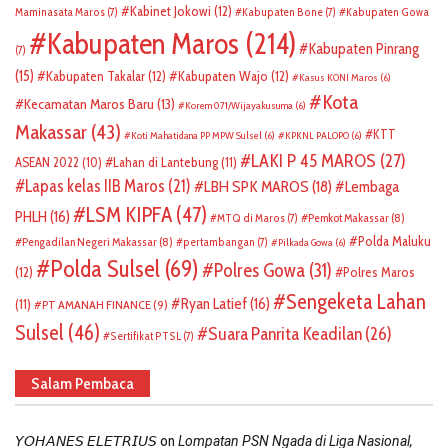
Kabinet Jokowi
(12)
Maminasata Maros
(7)
Kabupaten Bone
(7)
Kabupaten Gowa
Kabupaten Maros
(214)
Kabupaten Pinrang
(7)
(15)
Kabupaten Takalar
(12)
Kabupaten Wajo
(12)
Kasus KONI Maros
(6)
Kota
Kecamatan Maros Baru
(13)
Korem 071/Wijayakusuma
(6)
Makassar
(43)
KTT
Koti Mahatidana PP MPW Sulsel
(6)
KPKNL PALOPO
(6)
LAKI P 45 MAROS
(27)
ASEAN 2022
(10)
Lahan di Lantebung
(11)
Lapas kelas IIB Maros
(21)
LBH SPK MAROS
(18)
Lembaga
LSM KIPFA
(47)
PHLH
(16)
Pemkot Makassar
(8)
MTQ di Maros
(7)
Polda Maluku
Pengadilan Negeri Makassar
(8)
pertambangan
(7)
Pilkada Gowa
(6)
Polda Sulsel
(69)
Polres Gowa
(31)
(12)
Polres Maros
Sengeketa Lahan
Ryan Latief
(16)
(11)
PT AMANAH FINANCE
(9)
Sulsel
(46)
Suara Panrita Keadilan
(26)
Sertifikat PTSL
(7)
Salam Pembaca
on
𝘠𝘖𝘏𝘈𝘕𝘌𝘚 𝘌𝘓𝘌𝘛𝘙𝘐𝘜𝘚
Lompatan PSN Ngada di Liga Nasional,