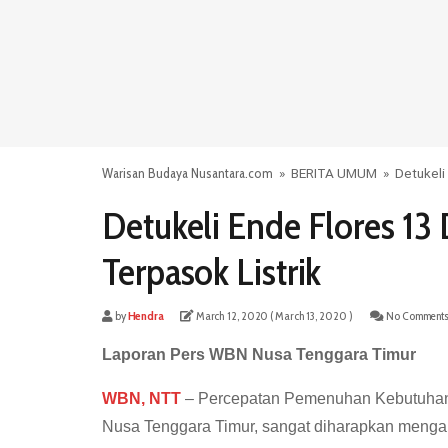
Warisan Budaya Nusantara.com
»
BERITA UMUM
»
Detukeli
Detukeli Ende Flores 1
Terpasok Listrik
by
Hendra
March 12, 2020
( March 13, 2020 )
No Comment
Laporan Pers WBN Nusa Tenggara Timur
WBN, NTT
– Percepatan Pemenuhan Kebutuhan P
Nusa Tenggara Timur, sangat diharapkan mengala