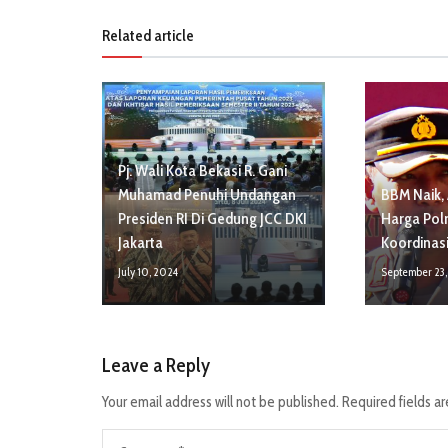
Related article
Pj. Wali Kota Bekasi R. Gani
Muhamad Penuhi Undangan
BBM Naik, 
Presiden RI Di Gedung JCC DKI
Harga Pol
Jakarta
Koordinasi
July 10, 2024
September 23
Leave a Reply
Your email address will not be published.
Required fields a