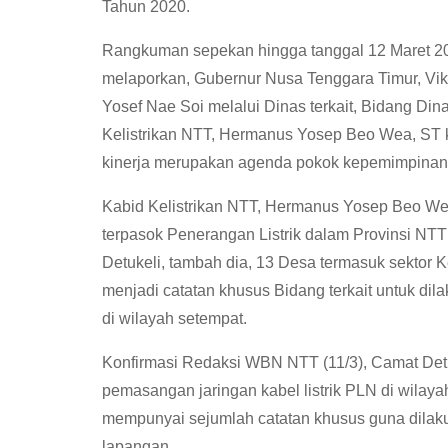
Tahun 2020.
Rangkuman sepekan hingga tanggal 12 Maret 20
melaporkan, Gubernur Nusa Tenggara Timur, Vik
Yosef Nae Soi melalui Dinas terkait, Bidang Di
Kelistrikan NTT, Hermanus Yosep Beo Wea, ST 
kinerja merupakan agenda pokok kepemimpinan 
Kabid Kelistrikan NTT, Hermanus Yosep Beo We
terpasok Penerangan Listrik dalam Provinsi NT
Detukeli, tambah dia, 13 Desa termasuk sektor K
menjadi catatan khusus Bidang terkait untuk di
di wilayah setempat.
Konfirmasi Redaksi WBN NTT (11/3), Camat Det
pemasangan jaringan kabel listrik PLN di wila
mempunyai sejumlah catatan khusus guna dilak
lapangan.