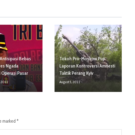
Antisipasi Bebas
Tokoh Pro-Moskow Puji
res Ngada
Laporan Kontroversi Amnesti
 Operasi Pasar
Taktik Perang Kyiv
, 2022
August 5, 2022
re marked
*