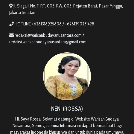
Jl. Siaga II No. 11 RT. 005, RW. 005, Pejaten Barat, Pasar Minggu,
Jakarta Selatan
HOTLINE +6281318925808 / +6281390231428
redaksi@warisanbudayanusantara.com /
redaksi.warisanbudayanusantara@gmail.com
NENI (ROSSA)
Hi, Saya Rossa. Selamat datang di Website Warisan Budaya
Nusantara, Semoga semua Informasi ini dapat bermanfaat bagi
masyarakat Indonesia khususnya dan untuk dunia pada umumnya.