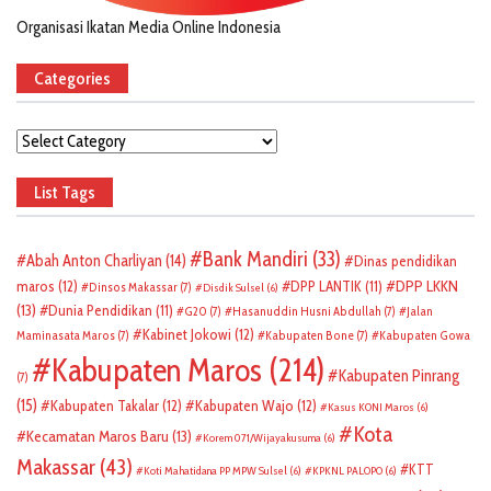
Organisasi Ikatan Media Online Indonesia
Categories
Categories
List Tags
Bank Mandiri
(33)
Abah Anton Charliyan
(14)
Dinas pendidikan
DPP LKKN
maros
(12)
DPP LANTIK
(11)
Dinsos Makassar
(7)
Disdik Sulsel
(6)
(13)
Dunia Pendidikan
(11)
G20
(7)
Hasanuddin Husni Abdullah
(7)
Jalan
Kabinet Jokowi
(12)
Maminasata Maros
(7)
Kabupaten Bone
(7)
Kabupaten Gowa
Kabupaten Maros
(214)
Kabupaten Pinrang
(7)
(15)
Kabupaten Takalar
(12)
Kabupaten Wajo
(12)
Kasus KONI Maros
(6)
Kota
Kecamatan Maros Baru
(13)
Korem 071/Wijayakusuma
(6)
Makassar
(43)
KTT
Koti Mahatidana PP MPW Sulsel
(6)
KPKNL PALOPO
(6)