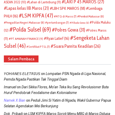
LAKI P 45 MAROS
(27)
ASEAN 2022
(10)
Lahan di Lantebung
(11)
Lapas kelas IIB Maros
(21)
LBH SPK MAROS
(18)
Lembaga
LSM KIPFA
(47)
PHLH
(16)
Pemkot Makassar
(8)
MTQ di Maros
(7)
Polda Maluku
Pengadilan Negeri Makassar
(8)
pertambangan
(7)
Pilkada Gowa
(6)
Polda Sulsel
(69)
Polres Gowa
(31)
(12)
Polres Maros
Sengeketa Lahan
Ryan Latief
(16)
(11)
PT AMANAH FINANCE
(9)
Sulsel
(46)
Suara Panrita Keadilan
(26)
Sertifikat PTSL
(7)
Salam Pembaca
on
𝘠𝘖𝘏𝘈𝘕𝘌𝘚 𝘌𝘓𝘌𝘛𝘙𝘐𝘜𝘚
Lompatan PSN Ngada di Liga Nasional,
Pemda Ngada Pastikan Tak Tinggal Diam
on
Imanuel
Dari Sikka Flores, Mo’an Teka Iku Sang Revolusioner Buta
Huruf Pendobrak Feodalisme dan Kolonialisme
on
Namek X Bian
Peduli Jimi Si Yatim di Ngada, Wakil Gubernur Papua
Selatan Agendakan Mei Berkunjung
on
Dok. Pribadi
LSM KIPFA Maros Soroti Menu MBG di Maros Diduga