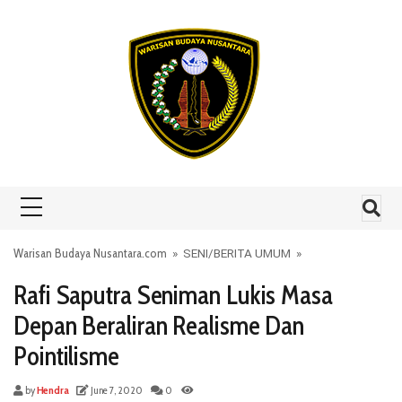
Skip to content
Warisan Budaya Nusantara.com
»
SENI
/
BERITA UMUM
»
Rafi Saputra Seniman Lukis Masa
Depan Beraliran Realisme Dan
Pointilisme
by
Hendra
June 7, 2020
0