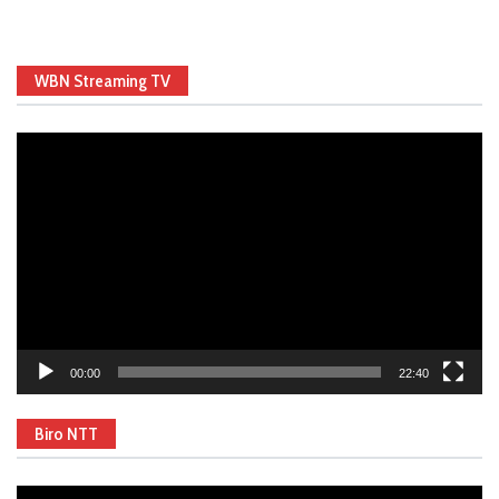
WBN Streaming TV
Video
Player
00:00
22:40
Biro NTT
Video