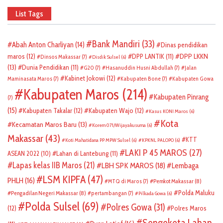
List Tags
Bank Mandiri
(33)
Abah Anton Charliyan
(14)
Dinas pendidikan
DPP LKKN
maros
(12)
DPP LANTIK
(11)
Dinsos Makassar
(7)
Disdik Sulsel
(6)
(13)
Dunia Pendidikan
(11)
G20
(7)
Hasanuddin Husni Abdullah
(7)
Jalan
Kabinet Jokowi
(12)
Maminasata Maros
(7)
Kabupaten Bone
(7)
Kabupaten Gowa
Kabupaten Maros
(214)
Kabupaten Pinrang
(7)
(15)
Kabupaten Takalar
(12)
Kabupaten Wajo
(12)
Kasus KONI Maros
(6)
Kota
Kecamatan Maros Baru
(13)
Korem 071/Wijayakusuma
(6)
Makassar
(43)
KTT
Koti Mahatidana PP MPW Sulsel
(6)
KPKNL PALOPO
(6)
LAKI P 45 MAROS
(27)
ASEAN 2022
(10)
Lahan di Lantebung
(11)
Lapas kelas IIB Maros
(21)
LBH SPK MAROS
(18)
Lembaga
LSM KIPFA
(47)
PHLH
(16)
Pemkot Makassar
(8)
MTQ di Maros
(7)
Polda Maluku
Pengadilan Negeri Makassar
(8)
pertambangan
(7)
Pilkada Gowa
(6)
Polda Sulsel
(69)
Polres Gowa
(31)
(12)
Polres Maros
Sengeketa Lahan