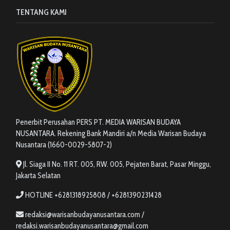
TENTANG KAMI
Penerbit Perusahan PERS PT. MEDIA WARISAN BUDAYA
NUSANTARA. Rekening Bank Mandiri a/n Media Warisan Budaya
Nusantara (1660-0029-5807-2)
Jl. Siaga II No. 11 RT. 005, RW. 005, Pejaten Barat, Pasar Minggu,
Jakarta Selatan
HOTLINE +6281318925808 / +6281390231428
redaksi@warisanbudayanusantara.com /
redaksi.warisanbudayanusantara@gmail.com