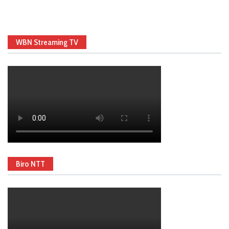
WBN Streaming TV
Biro NTT