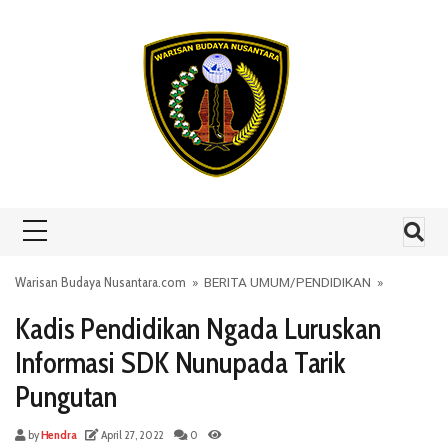
Skip to content
Warisan Budaya Nusantara.com
»
BERITA UMUM
/
PENDIDIKAN
»
Kadis Pendidikan Ngada Luruskan
Informasi SDK Nunupada Tarik
Pungutan
by
Hendra
April 27, 2022
0