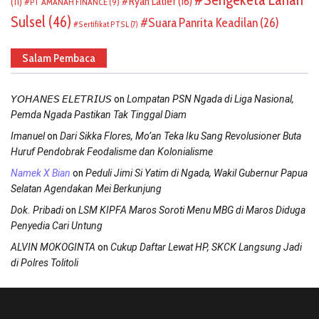
Ryan Latief
(16)
(11)
PT AMANAH FINANCE
(9)
Sulsel
(46)
Suara Panrita Keadilan
(26)
Sertifikat PTSL
(7)
Salam Pembaca
on
𝘠𝘖𝘏𝘈𝘕𝘌𝘚 𝘌𝘓𝘌𝘛𝘙𝘐𝘜𝘚
Lompatan PSN Ngada di Liga Nasional,
Pemda Ngada Pastikan Tak Tinggal Diam
on
Imanuel
Dari Sikka Flores, Mo’an Teka Iku Sang Revolusioner Buta
Huruf Pendobrak Feodalisme dan Kolonialisme
on
Namek X Bian
Peduli Jimi Si Yatim di Ngada, Wakil Gubernur Papua
Selatan Agendakan Mei Berkunjung
on
Dok. Pribadi
LSM KIPFA Maros Soroti Menu MBG di Maros Diduga
Penyedia Cari Untung
on
ALVIN MOKOGINTA
Cukup Daftar Lewat HP, SKCK Langsung Jadi
di Polres Tolitoli