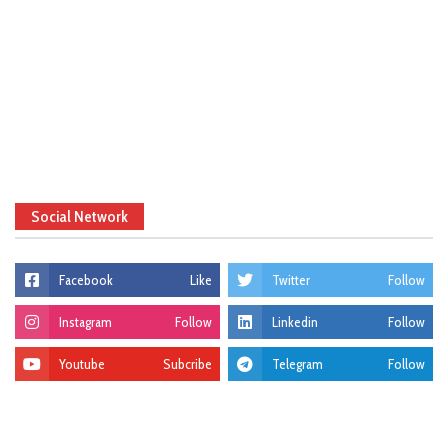
Social Network
Facebook
Like
Twitter
Follow
Instagram
Follow
Linkedin
Follow
Youtube
Subcribe
Telegram
Follow