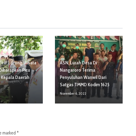
Tito: Lorong Wisata
ASN, Lurah Desa Di
Diharapkan Picu
Nangaroro Terima
s Kepala Daerah
Penyuluhan Wanwil Dari
Satgas TMMD Kodim 1625
November 6, 2022
re marked
*