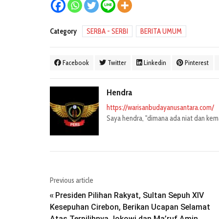
Category
SERBA - SERBI
BERITA UMUM
Facebook
Twitter
Linkedin
Pinterest
Hendra
https://warisanbudayanusantara.com/
Saya hendra, "dimana ada niat dan kemau
Previous article
Presiden Pilihan Rakyat, Sultan Sepuh XIV
«
Kesepuhan Cirebon, Berikan Ucapan Selamat
Atas Terpilihnya Jokowi dan Ma’ruf Amin