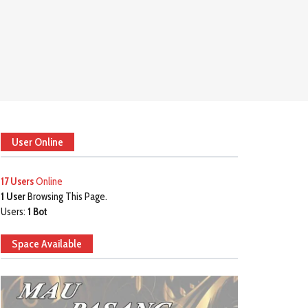
User Online
17 Users
Online
1 User
Browsing This Page.
Users:
1 Bot
Space Available