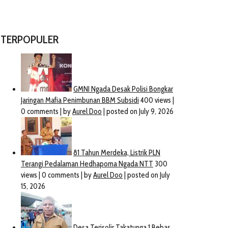
TERPOPULER
Diterjang Ombak Besar, Kapal
Nelayan Terbalik Di Perairan
Tanah Hak Pakai Desa Di
Juntinyuat Indramayu. 4 Abk
Kelurahan Cisaranten Kidul
Berhasil Diselamatkan.
Dipertanyakan
September 21, 2025
August 2, 2021