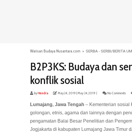
Warisan Budaya Nusantara.com
»
SERBA - SERBI
/
BERITA U
B2P3KS: Budaya dan sen
konflik sosial
by
Hendra
May 24, 2019
( May 24, 2019 )
No Comments
Lumajang, Jawa Tengah
– Kementerian sosial 
golongan, etnis, agama dan lainnya dengan pence
pengamatan Balai Besar Penelitian dan Penge
Jogjakarta di kabupaten Lumajang Jawa Timur d