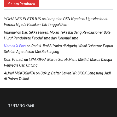
Salam Pembaca
on
𝘠𝘖𝘏𝘈𝘕𝘌𝘚 𝘌𝘓𝘌𝘛𝘙𝘐𝘜𝘚
Lompatan PSN Ngada di Liga Nasional,
Pemda Ngada Pastikan Tak Tinggal Diam
on
Imanuel
Dari Sikka Flores, Mo’an Teka Iku Sang Revolusioner Buta
Huruf Pendobrak Feodalisme dan Kolonialisme
on
Namek X Bian
Peduli Jimi Si Yatim di Ngada, Wakil Gubernur Papua
Selatan Agendakan Mei Berkunjung
on
Dok. Pribadi
LSM KIPFA Maros Soroti Menu MBG di Maros Diduga
Penyedia Cari Untung
on
ALVIN MOKOGINTA
Cukup Daftar Lewat HP, SKCK Langsung Jadi
di Polres Tolitoli
TENTANG KAMI