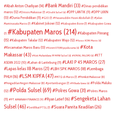
Bank Mandiri
(33)
Abah Anton Charliyan
(14)
Dinas pendidikan
DPP LKKN
maros
(12)
DPP LANTIK
(11)
Dinsos Makassar
(7)
Disdik Sulsel
(6)
(13)
Dunia Pendidikan
(11)
G20
(7)
Hasanuddin Husni Abdullah
(7)
Jalan
Kabinet Jokowi
(12)
Maminasata Maros
(7)
Kabupaten Bone
(7)
Kabupaten Gowa
Kabupaten Maros
(214)
Kabupaten Pinrang
(7)
(15)
Kabupaten Takalar
(12)
Kabupaten Wajo
(12)
Kasus KONI Maros
(6)
Kota
Kecamatan Maros Baru
(13)
Korem 071/Wijayakusuma
(6)
Makassar
(43)
KTT
Koti Mahatidana PP MPW Sulsel
(6)
KPKNL PALOPO
(6)
LAKI P 45 MAROS
(27)
ASEAN 2022
(10)
Lahan di Lantebung
(11)
Lapas kelas IIB Maros
(21)
LBH SPK MAROS
(18)
Lembaga
LSM KIPFA
(47)
PHLH
(16)
Pemkot Makassar
(8)
MTQ di Maros
(7)
Polda Maluku
Pengadilan Negeri Makassar
(8)
pertambangan
(7)
Pilkada Gowa
(6)
Polda Sulsel
(69)
Polres Gowa
(31)
(12)
Polres Maros
Sengeketa Lahan
Ryan Latief
(16)
(11)
PT AMANAH FINANCE
(9)
Sulsel
(46)
Suara Panrita Keadilan
(26)
Sertifikat PTSL
(7)