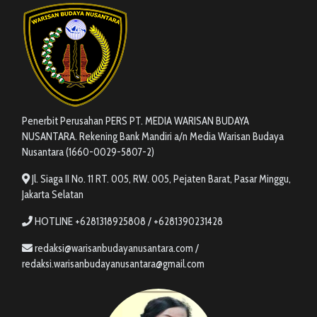
Penerbit Perusahan PERS PT. MEDIA WARISAN BUDAYA
NUSANTARA. Rekening Bank Mandiri a/n Media Warisan Budaya
Nusantara (1660-0029-5807-2)
Jl. Siaga II No. 11 RT. 005, RW. 005, Pejaten Barat, Pasar Minggu,
Jakarta Selatan
HOTLINE +6281318925808 / +6281390231428
redaksi@warisanbudayanusantara.com /
redaksi.warisanbudayanusantara@gmail.com