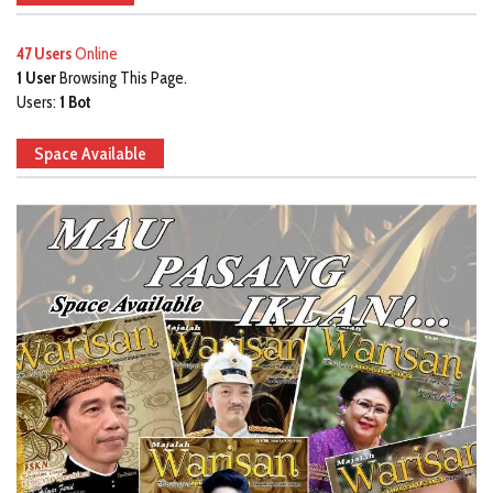
47 Users
Online
1 User
Browsing This Page.
Users:
1 Bot
Space Available