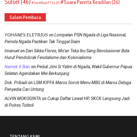
Sulsel
(46)
Suara Panrita Keadilan
(26)
Sertifikat PTSL
(7)
Salam Pembaca
on
𝘠𝘖𝘏𝘈𝘕𝘌𝘚 𝘌𝘓𝘌𝘛𝘙𝘐𝘜𝘚
Lompatan PSN Ngada di Liga Nasional,
Pemda Ngada Pastikan Tak Tinggal Diam
on
Imanuel
Dari Sikka Flores, Mo’an Teka Iku Sang Revolusioner Buta
Huruf Pendobrak Feodalisme dan Kolonialisme
on
Namek X Bian
Peduli Jimi Si Yatim di Ngada, Wakil Gubernur Papua
Selatan Agendakan Mei Berkunjung
on
Dok. Pribadi
LSM KIPFA Maros Soroti Menu MBG di Maros Diduga
Penyedia Cari Untung
on
ALVIN MOKOGINTA
Cukup Daftar Lewat HP, SKCK Langsung Jadi
di Polres Tolitoli
TENTANG KAMI