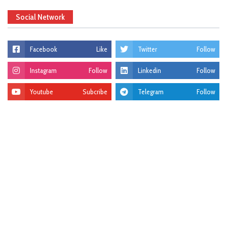
Social Network
Facebook
Like
Twitter
Follow
Instagram
Follow
Linkedin
Follow
Youtube
Subcribe
Telegram
Follow