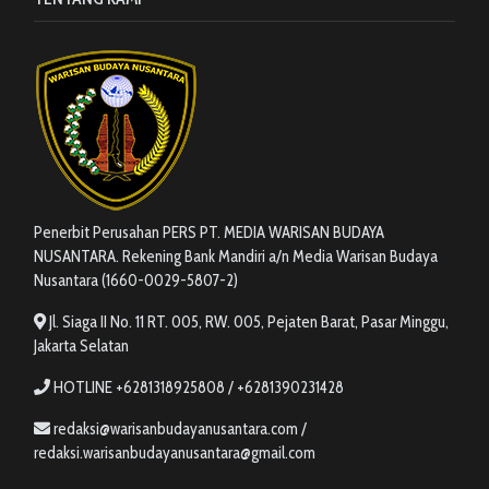
Penerbit Perusahan PERS PT. MEDIA WARISAN BUDAYA
NUSANTARA. Rekening Bank Mandiri a/n Media Warisan Budaya
Nusantara (1660-0029-5807-2)
Jl. Siaga II No. 11 RT. 005, RW. 005, Pejaten Barat, Pasar Minggu,
Jakarta Selatan
HOTLINE +6281318925808 / +6281390231428
redaksi@warisanbudayanusantara.com /
redaksi.warisanbudayanusantara@gmail.com