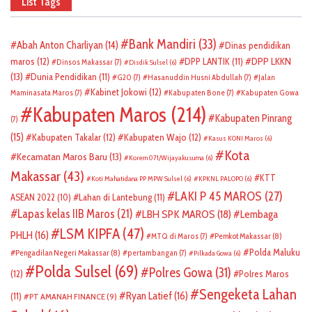
List Tags
Bank Mandiri
(33)
Abah Anton Charliyan
(14)
Dinas pendidikan
DPP LKKN
maros
(12)
DPP LANTIK
(11)
Dinsos Makassar
(7)
Disdik Sulsel
(6)
(13)
Dunia Pendidikan
(11)
G20
(7)
Hasanuddin Husni Abdullah
(7)
Jalan
Kabinet Jokowi
(12)
Maminasata Maros
(7)
Kabupaten Bone
(7)
Kabupaten Gowa
Kabupaten Maros
(214)
Kabupaten Pinrang
(7)
(15)
Kabupaten Takalar
(12)
Kabupaten Wajo
(12)
Kasus KONI Maros
(6)
Kota
Kecamatan Maros Baru
(13)
Korem 071/Wijayakusuma
(6)
Makassar
(43)
KTT
Koti Mahatidana PP MPW Sulsel
(6)
KPKNL PALOPO
(6)
LAKI P 45 MAROS
(27)
ASEAN 2022
(10)
Lahan di Lantebung
(11)
Lapas kelas IIB Maros
(21)
LBH SPK MAROS
(18)
Lembaga
LSM KIPFA
(47)
PHLH
(16)
Pemkot Makassar
(8)
MTQ di Maros
(7)
Polda Maluku
Pengadilan Negeri Makassar
(8)
pertambangan
(7)
Pilkada Gowa
(6)
Polda Sulsel
(69)
Polres Gowa
(31)
(12)
Polres Maros
Sengeketa Lahan
Ryan Latief
(16)
(11)
PT AMANAH FINANCE
(9)