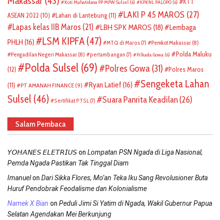
Makassar
(43)
KTT
Koti Mahatidana PP MPW Sulsel
(6)
KPKNL PALOPO
(6)
LAKI P 45 MAROS
(27)
ASEAN 2022
(10)
Lahan di Lantebung
(11)
Lapas kelas IIB Maros
(21)
LBH SPK MAROS
(18)
Lembaga
LSM KIPFA
(47)
PHLH
(16)
Pemkot Makassar
(8)
MTQ di Maros
(7)
Polda Maluku
Pengadilan Negeri Makassar
(8)
pertambangan
(7)
Pilkada Gowa
(6)
Polda Sulsel
(69)
Polres Gowa
(31)
(12)
Polres Maros
Sengeketa Lahan
Ryan Latief
(16)
(11)
PT AMANAH FINANCE
(9)
Sulsel
(46)
Suara Panrita Keadilan
(26)
Sertifikat PTSL
(7)
Salam Pembaca
on
𝘠𝘖𝘏𝘈𝘕𝘌𝘚 𝘌𝘓𝘌𝘛𝘙𝘐𝘜𝘚
Lompatan PSN Ngada di Liga Nasional,
Pemda Ngada Pastikan Tak Tinggal Diam
on
Imanuel
Dari Sikka Flores, Mo’an Teka Iku Sang Revolusioner Buta
Huruf Pendobrak Feodalisme dan Kolonialisme
on
Namek X Bian
Peduli Jimi Si Yatim di Ngada, Wakil Gubernur Papua
Selatan Agendakan Mei Berkunjung