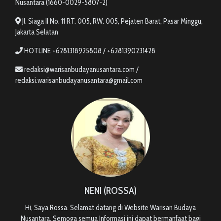
Nusantara (1660-0029-5807-2)
Jl. Siaga II No. 11 RT. 005, RW. 005, Pejaten Barat, Pasar Minggu,
Jakarta Selatan
HOTLINE +6281318925808 / +6281390231428
redaksi@warisanbudayanusantara.com /
redaksi.warisanbudayanusantara@gmail.com
NENI (ROSSA)
Hi, Saya Rossa. Selamat datang di Website Warisan Budaya
Nusantara, Semoga semua Informasi ini dapat bermanfaat bagi