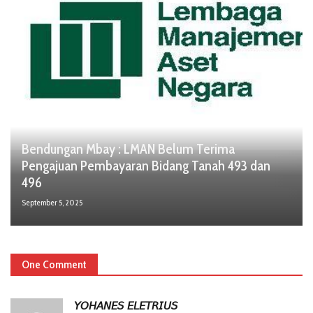
Bendungan Mbay : LMAN Belum Terima
Pengajuan Pembayaran Bidang Tanah 493 dan
496
September 5, 2025
One Comment
𝘠𝘖𝘏𝘈𝘕𝘌𝘚 𝘌𝘓𝘌𝘛𝘙𝘐𝘜𝘚