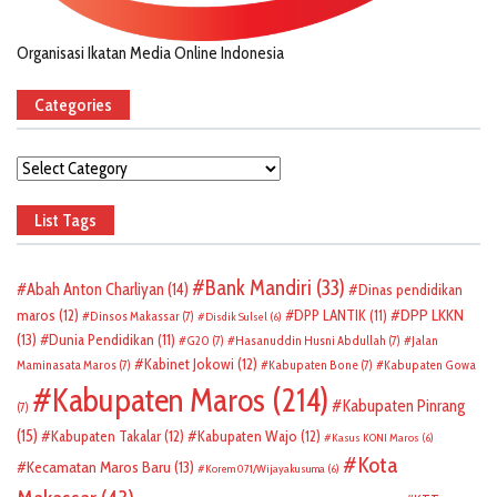
Organisasi Ikatan Media Online Indonesia
Categories
Categories
List Tags
Bank Mandiri
(33)
Abah Anton Charliyan
(14)
Dinas pendidikan
DPP LKKN
maros
(12)
DPP LANTIK
(11)
Dinsos Makassar
(7)
Disdik Sulsel
(6)
(13)
Dunia Pendidikan
(11)
G20
(7)
Hasanuddin Husni Abdullah
(7)
Jalan
Kabinet Jokowi
(12)
Maminasata Maros
(7)
Kabupaten Bone
(7)
Kabupaten Gowa
Kabupaten Maros
(214)
Kabupaten Pinrang
(7)
(15)
Kabupaten Takalar
(12)
Kabupaten Wajo
(12)
Kasus KONI Maros
(6)
Kota
Kecamatan Maros Baru
(13)
Korem 071/Wijayakusuma
(6)