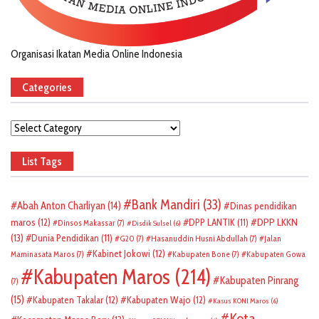
Organisasi Ikatan Media Online Indonesia
Categories
Categories
List Tags
Bank Mandiri
(33)
Abah Anton Charliyan
(14)
Dinas pendidikan
DPP LKKN
maros
(12)
DPP LANTIK
(11)
Dinsos Makassar
(7)
Disdik Sulsel
(6)
(13)
Dunia Pendidikan
(11)
G20
(7)
Hasanuddin Husni Abdullah
(7)
Jalan
Kabinet Jokowi
(12)
Maminasata Maros
(7)
Kabupaten Bone
(7)
Kabupaten Gowa
Kabupaten Maros
(214)
Kabupaten Pinrang
(7)
(15)
Kabupaten Takalar
(12)
Kabupaten Wajo
(12)
Kasus KONI Maros
(6)
Kota