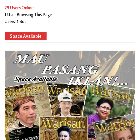
29 Users
Online
1 User
Browsing This Page.
Users:
1 Bot
Space Available