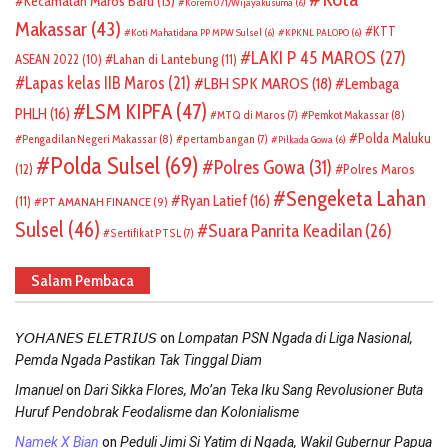
Kecamatan Maros Baru
(13)
Korem 071/Wijayakusuma
(6)
Makassar
(43)
KTT
Koti Mahatidana PP MPW Sulsel
(6)
KPKNL PALOPO
(6)
LAKI P 45 MAROS
(27)
ASEAN 2022
(10)
Lahan di Lantebung
(11)
Lapas kelas IIB Maros
(21)
LBH SPK MAROS
(18)
Lembaga
LSM KIPFA
(47)
PHLH
(16)
Pemkot Makassar
(8)
MTQ di Maros
(7)
Polda Maluku
Pengadilan Negeri Makassar
(8)
pertambangan
(7)
Pilkada Gowa
(6)
Polda Sulsel
(69)
Polres Gowa
(31)
(12)
Polres Maros
Sengeketa Lahan
Ryan Latief
(16)
(11)
PT AMANAH FINANCE
(9)
Sulsel
(46)
Suara Panrita Keadilan
(26)
Sertifikat PTSL
(7)
Salam Pembaca
on
𝘠𝘖𝘏𝘈𝘕𝘌𝘚 𝘌𝘓𝘌𝘛𝘙𝘐𝘜𝘚
Lompatan PSN Ngada di Liga Nasional,
Pemda Ngada Pastikan Tak Tinggal Diam
on
Imanuel
Dari Sikka Flores, Mo’an Teka Iku Sang Revolusioner Buta
Huruf Pendobrak Feodalisme dan Kolonialisme
on
Namek X Bian
Peduli Jimi Si Yatim di Ngada, Wakil Gubernur Papua