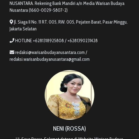
NUSANTARA. Rekening Bank Mandiri a/n Media Warisan Budaya
Nusantara (1660-0029-5807-2)
Jl. Siaga II No. 11 RT. 005, RW. 005, Pejaten Barat, Pasar Minggu,
Jakarta Selatan
HOTLINE +6281318925808 / +6281390231428
redaksi@warisanbudayanusantara.com /
redaksi.warisanbudayanusantara@gmail.com
NENI (ROSSA)