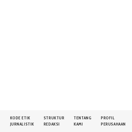
N
KODE ETIK
STRUKTUR
TENTANG
PROFIL
JURNALISTIK
REDAKSI
KAMI
PERUSAHAAN