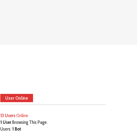
User Online
13 Users
Online
1 User
Browsing This Page.
Users:
1 Bot