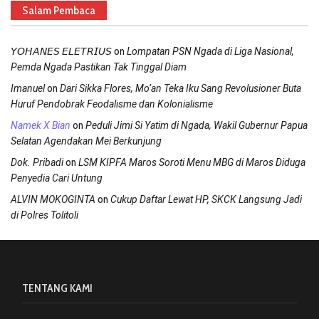
Salam Pembaca
on
𝘠𝘖𝘏𝘈𝘕𝘌𝘚 𝘌𝘓𝘌𝘛𝘙𝘐𝘜𝘚
Lompatan PSN Ngada di Liga Nasional,
Pemda Ngada Pastikan Tak Tinggal Diam
on
Imanuel
Dari Sikka Flores, Mo’an Teka Iku Sang Revolusioner Buta
Huruf Pendobrak Feodalisme dan Kolonialisme
on
Namek X Bian
Peduli Jimi Si Yatim di Ngada, Wakil Gubernur Papua
Selatan Agendakan Mei Berkunjung
on
Dok. Pribadi
LSM KIPFA Maros Soroti Menu MBG di Maros Diduga
Penyedia Cari Untung
on
ALVIN MOKOGINTA
Cukup Daftar Lewat HP, SKCK Langsung Jadi
di Polres Tolitoli
TENTANG KAMI