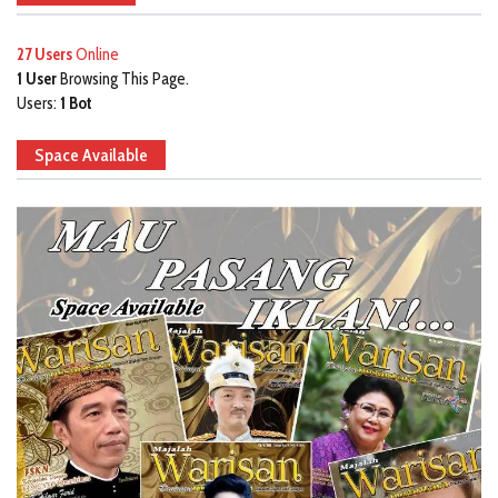
27 Users
Online
1 User
Browsing This Page.
Users:
1 Bot
Space Available