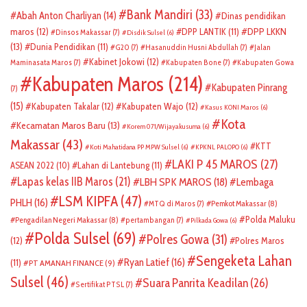
Bank Mandiri
(33)
Abah Anton Charliyan
(14)
Dinas pendidikan
DPP LKKN
maros
(12)
DPP LANTIK
(11)
Dinsos Makassar
(7)
Disdik Sulsel
(6)
(13)
Dunia Pendidikan
(11)
G20
(7)
Hasanuddin Husni Abdullah
(7)
Jalan
Kabinet Jokowi
(12)
Maminasata Maros
(7)
Kabupaten Bone
(7)
Kabupaten Gowa
Kabupaten Maros
(214)
Kabupaten Pinrang
(7)
(15)
Kabupaten Takalar
(12)
Kabupaten Wajo
(12)
Kasus KONI Maros
(6)
Kota
Kecamatan Maros Baru
(13)
Korem 071/Wijayakusuma
(6)
Makassar
(43)
KTT
Koti Mahatidana PP MPW Sulsel
(6)
KPKNL PALOPO
(6)
LAKI P 45 MAROS
(27)
ASEAN 2022
(10)
Lahan di Lantebung
(11)
Lapas kelas IIB Maros
(21)
LBH SPK MAROS
(18)
Lembaga
LSM KIPFA
(47)
PHLH
(16)
Pemkot Makassar
(8)
MTQ di Maros
(7)
Polda Maluku
Pengadilan Negeri Makassar
(8)
pertambangan
(7)
Pilkada Gowa
(6)
Polda Sulsel
(69)
Polres Gowa
(31)
(12)
Polres Maros
Sengeketa Lahan
Ryan Latief
(16)
(11)
PT AMANAH FINANCE
(9)
Sulsel
(46)
Suara Panrita Keadilan
(26)
Sertifikat PTSL
(7)