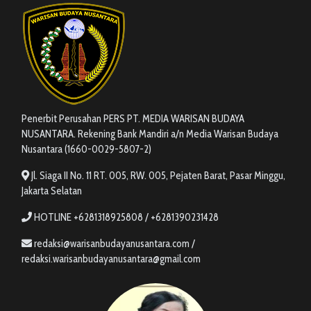
Penerbit Perusahan PERS PT. MEDIA WARISAN BUDAYA
NUSANTARA. Rekening Bank Mandiri a/n Media Warisan Budaya
Nusantara (1660-0029-5807-2)
Jl. Siaga II No. 11 RT. 005, RW. 005, Pejaten Barat, Pasar Minggu,
Jakarta Selatan
HOTLINE +6281318925808 / +6281390231428
redaksi@warisanbudayanusantara.com /
redaksi.warisanbudayanusantara@gmail.com