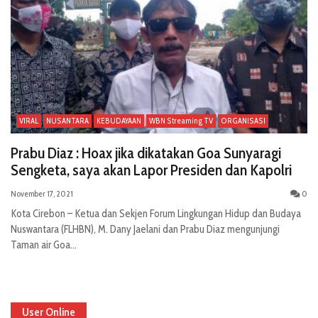
VIRAL
NUSANTARA
KEBUDAYAAN
WBN Streaming TV
ORGANISASI
Prabu Diaz : Hoax jika dikatakan Goa Sunyaragi
Sengketa, saya akan Lapor Presiden dan Kapolri
November 17, 2021
0
Kota Cirebon – Ketua dan Sekjen Forum Lingkungan Hidup dan Budaya
Nuswantara (FLHBN), M. Dany Jaelani dan Prabu Diaz mengunjungi
Taman air Goa...
User Online