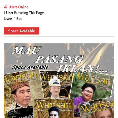
42 Users
Online
1 User
Browsing This Page.
Users:
1 Bot
Space Available