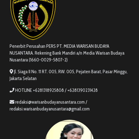
Penerbit Perusahan PERS PT. MEDIA WARISAN BUDAYA
NUSANTARA. Rekening Bank Mandiri a/n Media Warisan Budaya
Nusantara (1660-0029-5807-2)
Jl. Siaga II No. 11 RT. 005, RW. 005, Pejaten Barat, Pasar Minggu,
Jakarta Selatan
HOTLINE +6281318925808 / +6281390231428
redaksi@warisanbudayanusantara.com /
redaksi.warisanbudayanusantara@gmail.com