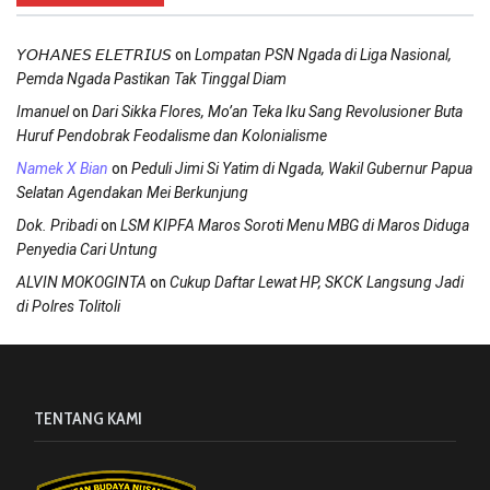
on
𝘠𝘖𝘏𝘈𝘕𝘌𝘚 𝘌𝘓𝘌𝘛𝘙𝘐𝘜𝘚
Lompatan PSN Ngada di Liga Nasional,
Pemda Ngada Pastikan Tak Tinggal Diam
on
Imanuel
Dari Sikka Flores, Mo’an Teka Iku Sang Revolusioner Buta
Huruf Pendobrak Feodalisme dan Kolonialisme
on
Namek X Bian
Peduli Jimi Si Yatim di Ngada, Wakil Gubernur Papua
Selatan Agendakan Mei Berkunjung
on
Dok. Pribadi
LSM KIPFA Maros Soroti Menu MBG di Maros Diduga
Penyedia Cari Untung
on
ALVIN MOKOGINTA
Cukup Daftar Lewat HP, SKCK Langsung Jadi
di Polres Tolitoli
TENTANG KAMI