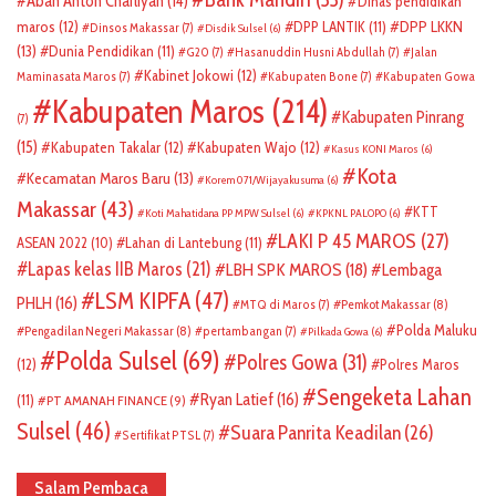
Abah Anton Charliyan
(14)
Dinas pendidikan
DPP LKKN
maros
(12)
DPP LANTIK
(11)
Dinsos Makassar
(7)
Disdik Sulsel
(6)
(13)
Dunia Pendidikan
(11)
G20
(7)
Hasanuddin Husni Abdullah
(7)
Jalan
Kabinet Jokowi
(12)
Maminasata Maros
(7)
Kabupaten Bone
(7)
Kabupaten Gowa
Kabupaten Maros
(214)
Kabupaten Pinrang
(7)
(15)
Kabupaten Takalar
(12)
Kabupaten Wajo
(12)
Kasus KONI Maros
(6)
Kota
Kecamatan Maros Baru
(13)
Korem 071/Wijayakusuma
(6)
Makassar
(43)
KTT
Koti Mahatidana PP MPW Sulsel
(6)
KPKNL PALOPO
(6)
LAKI P 45 MAROS
(27)
ASEAN 2022
(10)
Lahan di Lantebung
(11)
Lapas kelas IIB Maros
(21)
LBH SPK MAROS
(18)
Lembaga
LSM KIPFA
(47)
PHLH
(16)
Pemkot Makassar
(8)
MTQ di Maros
(7)
Polda Maluku
Pengadilan Negeri Makassar
(8)
pertambangan
(7)
Pilkada Gowa
(6)
Polda Sulsel
(69)
Polres Gowa
(31)
(12)
Polres Maros
Sengeketa Lahan
Ryan Latief
(16)
(11)
PT AMANAH FINANCE
(9)
Sulsel
(46)
Suara Panrita Keadilan
(26)
Sertifikat PTSL
(7)
Salam Pembaca