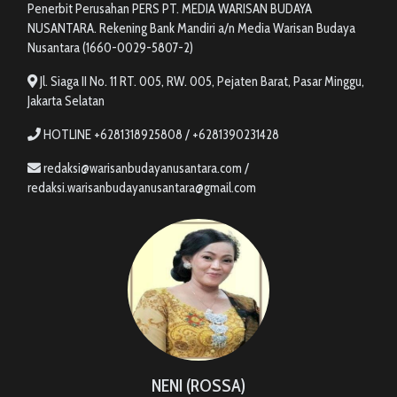
Penerbit Perusahan PERS PT. MEDIA WARISAN BUDAYA
NUSANTARA. Rekening Bank Mandiri a/n Media Warisan Budaya
Nusantara (1660-0029-5807-2)
Jl. Siaga II No. 11 RT. 005, RW. 005, Pejaten Barat, Pasar Minggu,
Jakarta Selatan
HOTLINE +6281318925808 / +6281390231428
redaksi@warisanbudayanusantara.com /
redaksi.warisanbudayanusantara@gmail.com
NENI (ROSSA)