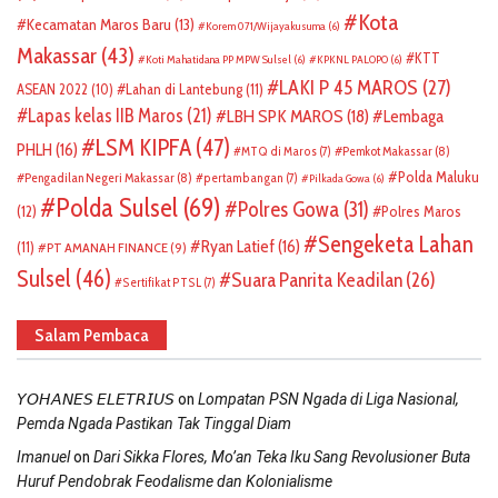
Kota
Kecamatan Maros Baru
(13)
Korem 071/Wijayakusuma
(6)
Makassar
(43)
KTT
Koti Mahatidana PP MPW Sulsel
(6)
KPKNL PALOPO
(6)
LAKI P 45 MAROS
(27)
ASEAN 2022
(10)
Lahan di Lantebung
(11)
Lapas kelas IIB Maros
(21)
LBH SPK MAROS
(18)
Lembaga
LSM KIPFA
(47)
PHLH
(16)
Pemkot Makassar
(8)
MTQ di Maros
(7)
Polda Maluku
Pengadilan Negeri Makassar
(8)
pertambangan
(7)
Pilkada Gowa
(6)
Polda Sulsel
(69)
Polres Gowa
(31)
(12)
Polres Maros
Sengeketa Lahan
Ryan Latief
(16)
(11)
PT AMANAH FINANCE
(9)
Sulsel
(46)
Suara Panrita Keadilan
(26)
Sertifikat PTSL
(7)
Salam Pembaca
on
𝘠𝘖𝘏𝘈𝘕𝘌𝘚 𝘌𝘓𝘌𝘛𝘙𝘐𝘜𝘚
Lompatan PSN Ngada di Liga Nasional,
Pemda Ngada Pastikan Tak Tinggal Diam
on
Imanuel
Dari Sikka Flores, Mo’an Teka Iku Sang Revolusioner Buta
Huruf Pendobrak Feodalisme dan Kolonialisme