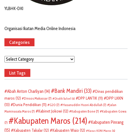
YLBHK-DKI
Organisasi Ikatan Media Online Indonesia
Categories
Categories
List Tags
Bank Mandiri
(33)
Abah Anton Charliyan
(14)
Dinas pendidikan
DPP LKKN
maros
(12)
DPP LANTIK
(11)
Dinsos Makassar
(7)
Disdik Sulsel
(6)
(13)
Dunia Pendidikan
(11)
G20
(7)
Hasanuddin Husni Abdullah
(7)
Jalan
Kabinet Jokowi
(12)
Maminasata Maros
(7)
Kabupaten Bone
(7)
Kabupaten Gowa
Kabupaten Maros
(214)
Kabupaten Pinrang
(7)
(15)
Kabupaten Takalar
(12)
Kabupaten Wajo
(12)
Kasus KONI Maros
(6)