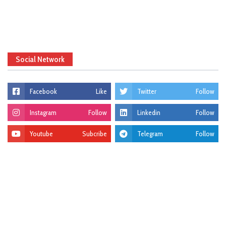
Social Network
Facebook
Like
Twitter
Follow
Instagram
Follow
Linkedin
Follow
Youtube
Subcribe
Telegram
Follow