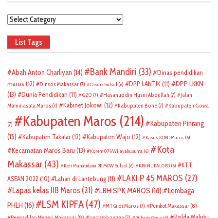
Categories
List Tags
Bank Mandiri
(33)
Abah Anton Charliyan
(14)
Dinas pendidikan
DPP LKKN
maros
(12)
DPP LANTIK
(11)
Dinsos Makassar
(7)
Disdik Sulsel
(6)
(13)
Dunia Pendidikan
(11)
G20
(7)
Hasanuddin Husni Abdullah
(7)
Jalan
Kabinet Jokowi
(12)
Maminasata Maros
(7)
Kabupaten Bone
(7)
Kabupaten Gowa
Kabupaten Maros
(214)
Kabupaten Pinrang
(7)
(15)
Kabupaten Takalar
(12)
Kabupaten Wajo
(12)
Kasus KONI Maros
(6)
Kota
Kecamatan Maros Baru
(13)
Korem 071/Wijayakusuma
(6)
Makassar
(43)
KTT
Koti Mahatidana PP MPW Sulsel
(6)
KPKNL PALOPO
(6)
LAKI P 45 MAROS
(27)
ASEAN 2022
(10)
Lahan di Lantebung
(11)
Lapas kelas IIB Maros
(21)
LBH SPK MAROS
(18)
Lembaga
LSM KIPFA
(47)
PHLH
(16)
Pemkot Makassar
(8)
MTQ di Maros
(7)
Polda Maluku
Pengadilan Negeri Makassar
(8)
pertambangan
(7)
Pilkada Gowa
(6)