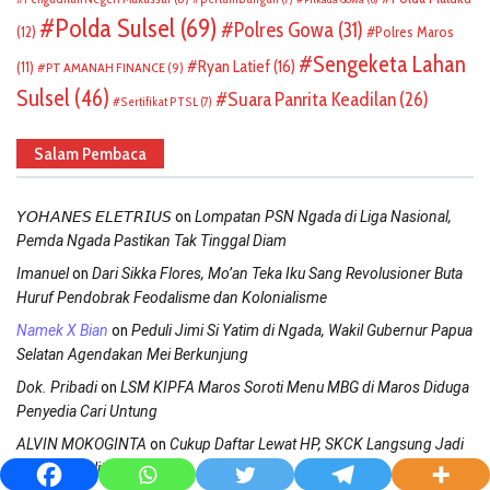
Polda Sulsel
(69)
Polres Gowa
(31)
(12)
Polres Maros
Sengeketa Lahan
Ryan Latief
(16)
(11)
PT AMANAH FINANCE
(9)
Sulsel
(46)
Suara Panrita Keadilan
(26)
Sertifikat PTSL
(7)
Salam Pembaca
on
𝘠𝘖𝘏𝘈𝘕𝘌𝘚 𝘌𝘓𝘌𝘛𝘙𝘐𝘜𝘚
Lompatan PSN Ngada di Liga Nasional,
Pemda Ngada Pastikan Tak Tinggal Diam
on
Imanuel
Dari Sikka Flores, Mo’an Teka Iku Sang Revolusioner Buta
Huruf Pendobrak Feodalisme dan Kolonialisme
on
Namek X Bian
Peduli Jimi Si Yatim di Ngada, Wakil Gubernur Papua
Selatan Agendakan Mei Berkunjung
on
Dok. Pribadi
LSM KIPFA Maros Soroti Menu MBG di Maros Diduga
Penyedia Cari Untung
on
ALVIN MOKOGINTA
Cukup Daftar Lewat HP, SKCK Langsung Jadi
di Polres Tolitoli