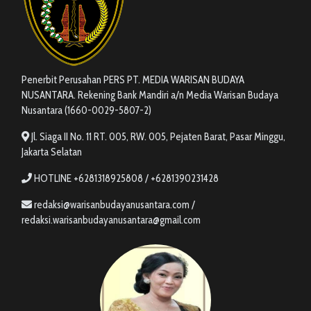
Penerbit Perusahan PERS PT. MEDIA WARISAN BUDAYA
NUSANTARA. Rekening Bank Mandiri a/n Media Warisan Budaya
Nusantara (1660-0029-5807-2)
Jl. Siaga II No. 11 RT. 005, RW. 005, Pejaten Barat, Pasar Minggu,
Jakarta Selatan
HOTLINE +6281318925808 / +6281390231428
redaksi@warisanbudayanusantara.com /
redaksi.warisanbudayanusantara@gmail.com