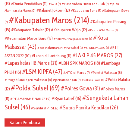
(13)
Dunia Pendidikan
(11)
G20
(7)
Hasanuddin Husni Abdullah
(7)
Jalan
Kabinet Jokowi
(12)
Maminasata Maros
(7)
Kabupaten Bone
(7)
Kabupaten Gowa
Kabupaten Maros
(214)
Kabupaten Pinrang
(7)
(15)
Kabupaten Takalar
(12)
Kabupaten Wajo
(12)
Kasus KONI Maros
(6)
Kota
Kecamatan Maros Baru
(13)
Korem 071/Wijayakusuma
(6)
Makassar
(43)
KTT
Koti Mahatidana PP MPW Sulsel
(6)
KPKNL PALOPO
(6)
LAKI P 45 MAROS
(27)
ASEAN 2022
(10)
Lahan di Lantebung
(11)
Lapas kelas IIB Maros
(21)
LBH SPK MAROS
(18)
Lembaga
LSM KIPFA
(47)
PHLH
(16)
Pemkot Makassar
(8)
MTQ di Maros
(7)
Polda Maluku
Pengadilan Negeri Makassar
(8)
pertambangan
(7)
Pilkada Gowa
(6)
Polda Sulsel
(69)
Polres Gowa
(31)
(12)
Polres Maros
Sengeketa Lahan
Ryan Latief
(16)
(11)
PT AMANAH FINANCE
(9)
Sulsel
(46)
Suara Panrita Keadilan
(26)
Sertifikat PTSL
(7)
Salam Pembaca