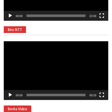
00:00
22:40
Biro NTT
Video
Player
00:00
00:20
Berita Video