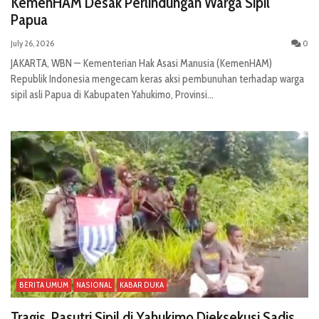
KemenHAM Desak Perlindungan Warga Sipil
Papua
July 26, 2026
0
JAKARTA, WBN — Kementerian Hak Asasi Manusia (KemenHAM)
Republik Indonesia mengecam keras aksi pembunuhan terhadap warga
sipil asli Papua di Kabupaten Yahukimo, Provinsi...
BERITA UMUM
NASIONAL
KABAR DUKA
Tragis, Pasutri Sipil di Yahukimo Dieksekusi Sadis