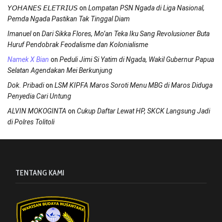
on
𝘠𝘖𝘏𝘈𝘕𝘌𝘚 𝘌𝘓𝘌𝘛𝘙𝘐𝘜𝘚
Lompatan PSN Ngada di Liga Nasional,
Pemda Ngada Pastikan Tak Tinggal Diam
on
Imanuel
Dari Sikka Flores, Mo’an Teka Iku Sang Revolusioner Buta
Huruf Pendobrak Feodalisme dan Kolonialisme
on
Namek X Bian
Peduli Jimi Si Yatim di Ngada, Wakil Gubernur Papua
Selatan Agendakan Mei Berkunjung
on
Dok. Pribadi
LSM KIPFA Maros Soroti Menu MBG di Maros Diduga
Penyedia Cari Untung
on
ALVIN MOKOGINTA
Cukup Daftar Lewat HP, SKCK Langsung Jadi
di Polres Tolitoli
TENTANG KAMI