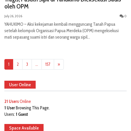
oleh OPM
July 26, 2026
0
YAHUKIMO – Aksi kekejaman kembali mengguncang Tanah Papua
setelah kelompok Organisasi Papua Merdeka (OPM) mengeksekusi
mati sepasang suami istri dan seorang warga sipil...
1
2
3
…
157
»
User Online
21 Users
Online
1 User
Browsing This Page.
Users:
1 Guest
Space Available