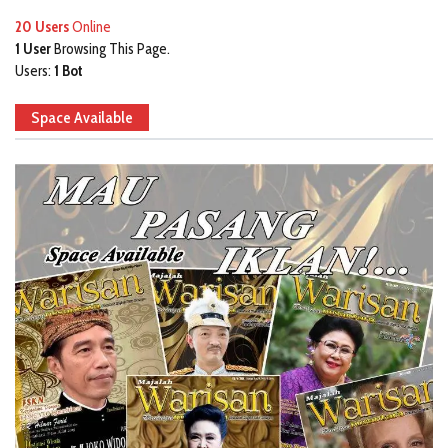
20 Users
Online
1 User
Browsing This Page.
Users:
1 Bot
Space Available