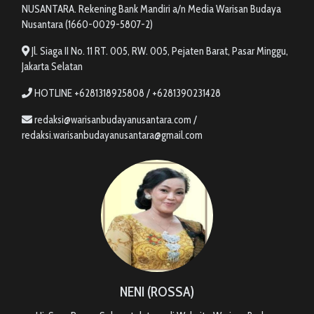
NUSANTARA. Rekening Bank Mandiri a/n Media Warisan Budaya
Nusantara (1660-0029-5807-2)
Jl. Siaga II No. 11 RT. 005, RW. 005, Pejaten Barat, Pasar Minggu,
Jakarta Selatan
HOTLINE +6281318925808 / +6281390231428
redaksi@warisanbudayanusantara.com /
redaksi.warisanbudayanusantara@gmail.com
NENI (ROSSA)