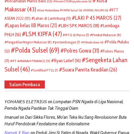
Kota
Kecamatan Maros Baru
(13)
Korem 071/Wijayakusuma
(6)
Makassar
(43)
KTT
Koti Mahatidana PP MPW Sulsel
(6)
KPKNL PALOPO
(6)
LAKI P 45 MAROS
(27)
ASEAN 2022
(10)
Lahan di Lantebung
(11)
Lapas kelas IIB Maros
(21)
LBH SPK MAROS
(18)
Lembaga
LSM KIPFA
(47)
PHLH
(16)
Pemkot Makassar
(8)
MTQ di Maros
(7)
Polda Maluku
Pengadilan Negeri Makassar
(8)
pertambangan
(7)
Pilkada Gowa
(6)
Polda Sulsel
(69)
Polres Gowa
(31)
(12)
Polres Maros
Sengeketa Lahan
Ryan Latief
(16)
(11)
PT AMANAH FINANCE
(9)
Sulsel
(46)
Suara Panrita Keadilan
(26)
Sertifikat PTSL
(7)
Salam Pembaca
on
𝘠𝘖𝘏𝘈𝘕𝘌𝘚 𝘌𝘓𝘌𝘛𝘙𝘐𝘜𝘚
Lompatan PSN Ngada di Liga Nasional,
Pemda Ngada Pastikan Tak Tinggal Diam
on
Imanuel
Dari Sikka Flores, Mo’an Teka Iku Sang Revolusioner Buta
Huruf Pendobrak Feodalisme dan Kolonialisme
on
Namek X Bian
Peduli Jimi Si Yatim di Ngada, Wakil Gubernur Papua