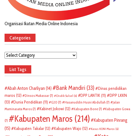
Organisasi Ikatan Media Online Indonesia
Categories
Categories
List Tags
Bank Mandiri
(33)
Abah Anton Charliyan
(14)
Dinas pendidikan
DPP LKKN
maros
(12)
DPP LANTIK
(11)
Dinsos Makassar
(7)
Disdik Sulsel
(6)
(13)
Dunia Pendidikan
(11)
G20
(7)
Hasanuddin Husni Abdullah
(7)
Jalan
Kabinet Jokowi
(12)
Maminasata Maros
(7)
Kabupaten Bone
(7)
Kabupaten Gowa
Kabupaten Maros
(214)
Kabupaten Pinrang
(7)
(15)
Kabupaten Takalar
(12)
Kabupaten Wajo
(12)
Kasus KONI Maros
(6)