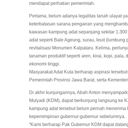
mendapat perhatian pemerintah.
Pertama, belum adanya legalitas tanah ulayat y
keterbatasan sarana pengairan yang menghambat p
kawasan kampung adat sepanjang sekitar 1.300 m
adat seperti Bale Ageung, surau, leuit (lumbung 
revitalisasi Monumen Kalpataru. Kelima, perlu
tanaman produktif seperti aren, kirai, kopi, pala,
ekonomi tinggi.
Masyarakat Adat Kuta berharap aspirasi tersebu
Pemerintah Provinsi Jawa Barat, serta Kemente
Di akhir kunjungannya, Abah Anton menyampaik
Mulyadi (KDM), dapat berkunjung langsung ke K
kampung adat tersebut belum pernah menerima k
kepemimpinan gubernur-gubernur sebelumnya.
“Kami berharap Pak Gubernur KDM dapat datang 