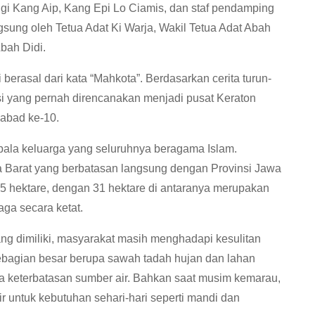
gi Kang Aip, Kang Epi Lo Ciamis, dan staf pendamping
sung oleh Tetua Adat Ki Warja, Wakil Tetua Adat Abah
bah Didi.
berasal dari kata “Mahkota”. Berdasarkan cerita turun-
asi yang pernah direncanakan menjadi pusat Keraton
 abad ke-10.
epala keluarga yang seluruhnya beragama Islam.
wa Barat yang berbatasan langsung dengan Provinsi Jawa
5 hektare, dengan 31 hektare di antaranya merupakan
ga secara ketat.
g dimiliki, masyarakat masih menghadapi kesulitan
sebagian besar berupa sawah tadah hujan dan lahan
na keterbatasan sumber air. Bahkan saat musim kemarau,
 untuk kebutuhan sehari-hari seperti mandi dan