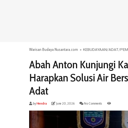
Warisan Budaya Nusantara.com
»
KEBUDAYAAN
/
ADAT
/
PEM
Abah Anton Kunjungi K
Harapkan Solusi Air Be
Adat
by
Hendra
June 20, 2026
No Comments