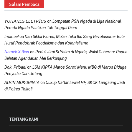
Salam Pembaca
on
𝘠𝘖𝘏𝘈𝘕𝘌𝘚 𝘌𝘓𝘌𝘛𝘙𝘐𝘜𝘚
Lompatan PSN Ngada di Liga Nasional,
Pemda Ngada Pastikan Tak Tinggal Diam
on
Imanuel
Dari Sikka Flores, Mo’an Teka Iku Sang Revolusioner Buta
Huruf Pendobrak Feodalisme dan Kolonialisme
on
Namek X Bian
Peduli Jimi Si Yatim di Ngada, Wakil Gubernur Papua
Selatan Agendakan Mei Berkunjung
on
Dok. Pribadi
LSM KIPFA Maros Soroti Menu MBG di Maros Diduga
Penyedia Cari Untung
on
ALVIN MOKOGINTA
Cukup Daftar Lewat HP, SKCK Langsung Jadi
di Polres Tolitoli
TENTANG KAMI