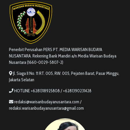
Penerbit Perusahan PERS PT. MEDIA WARISAN BUDAYA
NUSANTARA. Rekening Bank Mandiri a/n Media Warisan Budaya
Nusantara (1660-0029-5807-2)
Jl. Siaga II No. 11 RT. 005, RW. 005, Pejaten Barat, Pasar Minggu,
Jakarta Selatan
HOTLINE +6281318925808 / +6281390231428
redaksi@warisanbudayanusantara.com /
redaksi.warisanbudayanusantara@gmail.com