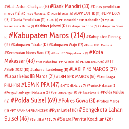
Bank Mandiri
(33)
Abah Anton Charliyan
(14)
Dinas pendidikan
DPP LKKN
maros
(12)
DPP LANTIK
(11)
Dinsos Makassar
(7)
Disdik Sulsel
(6)
(13)
Dunia Pendidikan
(11)
G20
(7)
Hasanuddin Husni Abdullah
(7)
Jalan
Kabinet Jokowi
(12)
Maminasata Maros
(7)
Kabupaten Bone
(7)
Kabupaten Gowa
Kabupaten Maros
(214)
Kabupaten Pinrang
(7)
(15)
Kabupaten Takalar
(12)
Kabupaten Wajo
(12)
Kasus KONI Maros
(6)
Kota
Kecamatan Maros Baru
(13)
Korem 071/Wijayakusuma
(6)
Makassar
(43)
KTT
Koti Mahatidana PP MPW Sulsel
(6)
KPKNL PALOPO
(6)
LAKI P 45 MAROS
(27)
ASEAN 2022
(10)
Lahan di Lantebung
(11)
Lapas kelas IIB Maros
(21)
LBH SPK MAROS
(18)
Lembaga
LSM KIPFA
(47)
PHLH
(16)
Pemkot Makassar
(8)
MTQ di Maros
(7)
Polda Maluku
Pengadilan Negeri Makassar
(8)
pertambangan
(7)
Pilkada Gowa
(6)
Polda Sulsel
(69)
Polres Gowa
(31)
(12)
Polres Maros
Sengeketa Lahan
Ryan Latief
(16)
(11)
PT AMANAH FINANCE
(9)
Sulsel
(46)
Suara Panrita Keadilan
(26)
Sertifikat PTSL
(7)