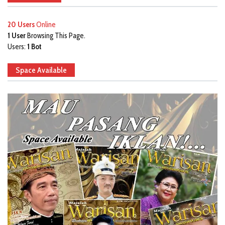
20 Users
Online
1 User
Browsing This Page.
Users:
1 Bot
Space Available