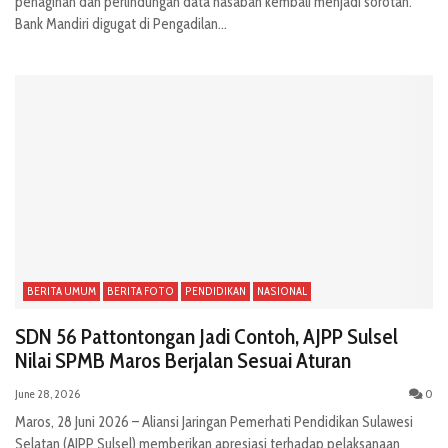
penagihan dan perlindungan data nasabah kembali menjadi sorotan.
Bank Mandiri digugat di Pengadilan...
BERITA UMUM
BERITA FOTO
PENDIDIKAN
NASIONAL
SDN 56 Pattontongan Jadi Contoh, AJPP Sulsel
Nilai SPMB Maros Berjalan Sesuai Aturan
June 28, 2026
0
Maros, 28 Juni 2026 – Aliansi Jaringan Pemerhati Pendidikan Sulawesi
Selatan (AJPP Sulsel) memberikan apresiasi terhadap pelaksanaan