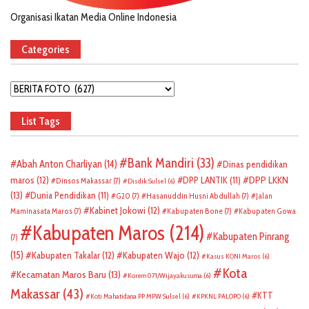
Organisasi Ikatan Media Online Indonesia
Categories
Categories
List Tags
Bank Mandiri
(33)
Abah Anton Charliyan
(14)
Dinas pendidikan
DPP LKKN
maros
(12)
DPP LANTIK
(11)
Dinsos Makassar
(7)
Disdik Sulsel
(6)
(13)
Dunia Pendidikan
(11)
G20
(7)
Hasanuddin Husni Abdullah
(7)
Jalan
Kabinet Jokowi
(12)
Maminasata Maros
(7)
Kabupaten Bone
(7)
Kabupaten Gowa
Kabupaten Maros
(214)
Kabupaten Pinrang
(7)
(15)
Kabupaten Takalar
(12)
Kabupaten Wajo
(12)
Kasus KONI Maros
(6)
Kota
Kecamatan Maros Baru
(13)
Korem 071/Wijayakusuma
(6)
Makassar
(43)
KTT
Koti Mahatidana PP MPW Sulsel
(6)
KPKNL PALOPO
(6)