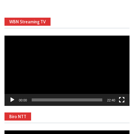
WBN Streaming TV
Video
Player
00:00
22:40
Biro NTT
Video