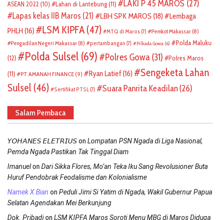
LAKI P 45 MAROS
(27)
ASEAN 2022
(10)
Lahan di Lantebung
(11)
Lapas kelas IIB Maros
(21)
LBH SPK MAROS
(18)
Lembaga
LSM KIPFA
(47)
PHLH
(16)
Pemkot Makassar
(8)
MTQ di Maros
(7)
Polda Maluku
Pengadilan Negeri Makassar
(8)
pertambangan
(7)
Pilkada Gowa
(6)
Polda Sulsel
(69)
Polres Gowa
(31)
(12)
Polres Maros
Sengeketa Lahan
Ryan Latief
(16)
(11)
PT AMANAH FINANCE
(9)
Sulsel
(46)
Suara Panrita Keadilan
(26)
Sertifikat PTSL
(7)
Salam Pembaca
on
𝘠𝘖𝘏𝘈𝘕𝘌𝘚 𝘌𝘓𝘌𝘛𝘙𝘐𝘜𝘚
Lompatan PSN Ngada di Liga Nasional,
Pemda Ngada Pastikan Tak Tinggal Diam
on
Imanuel
Dari Sikka Flores, Mo’an Teka Iku Sang Revolusioner Buta
Huruf Pendobrak Feodalisme dan Kolonialisme
on
Namek X Bian
Peduli Jimi Si Yatim di Ngada, Wakil Gubernur Papua
Selatan Agendakan Mei Berkunjung
on
Dok. Pribadi
LSM KIPFA Maros Soroti Menu MBG di Maros Diduga