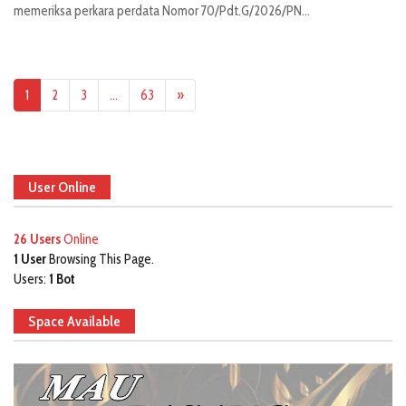
memeriksa perkara perdata Nomor 70/Pdt.G/2026/PN...
1
2
3
…
63
»
User Online
26 Users
Online
1 User
Browsing This Page.
Users:
1 Bot
Space Available