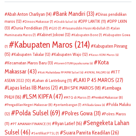
Bank Mandiri
(33)
Abah Anton Charliyan
(14)
Dinas pendidikan
DPP LKKN
maros
(12)
DPP LANTIK
(11)
Dinsos Makassar
(7)
Disdik Sulsel
(6)
(13)
Dunia Pendidikan
(11)
G20
(7)
Hasanuddin Husni Abdullah
(7)
Jalan
Kabinet Jokowi
(12)
Maminasata Maros
(7)
Kabupaten Bone
(7)
Kabupaten Gowa
Kabupaten Maros
(214)
Kabupaten Pinrang
(7)
(15)
Kabupaten Takalar
(12)
Kabupaten Wajo
(12)
Kasus KONI Maros
(6)
Kota
Kecamatan Maros Baru
(13)
Korem 071/Wijayakusuma
(6)
Makassar
(43)
KTT
Koti Mahatidana PP MPW Sulsel
(6)
KPKNL PALOPO
(6)
LAKI P 45 MAROS
(27)
ASEAN 2022
(10)
Lahan di Lantebung
(11)
Lapas kelas IIB Maros
(21)
LBH SPK MAROS
(18)
Lembaga
LSM KIPFA
(47)
PHLH
(16)
Pemkot Makassar
(8)
MTQ di Maros
(7)
Polda Maluku
Pengadilan Negeri Makassar
(8)
pertambangan
(7)
Pilkada Gowa
(6)
Polda Sulsel
(69)
Polres Gowa
(31)
(12)
Polres Maros
Sengeketa Lahan
Ryan Latief
(16)
(11)
PT AMANAH FINANCE
(9)
Sulsel
(46)
Suara Panrita Keadilan
(26)
Sertifikat PTSL
(7)