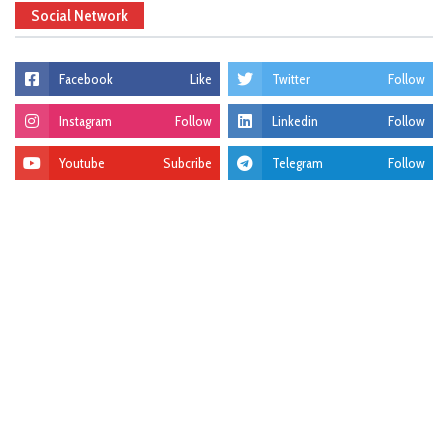
Social Network
Facebook
Like
Twitter
Follow
Instagram
Follow
Linkedin
Follow
Youtube
Subcribe
Telegram
Follow