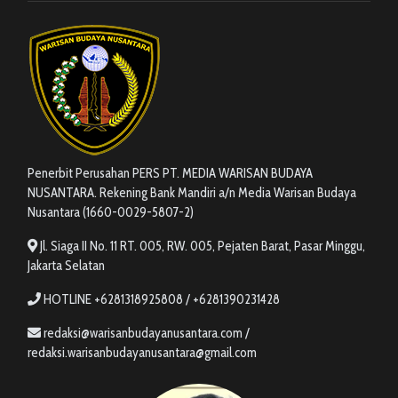
Penerbit Perusahan PERS PT. MEDIA WARISAN BUDAYA
NUSANTARA. Rekening Bank Mandiri a/n Media Warisan Budaya
Nusantara (1660-0029-5807-2)
Jl. Siaga II No. 11 RT. 005, RW. 005, Pejaten Barat, Pasar Minggu,
Jakarta Selatan
HOTLINE +6281318925808 / +6281390231428
redaksi@warisanbudayanusantara.com /
redaksi.warisanbudayanusantara@gmail.com