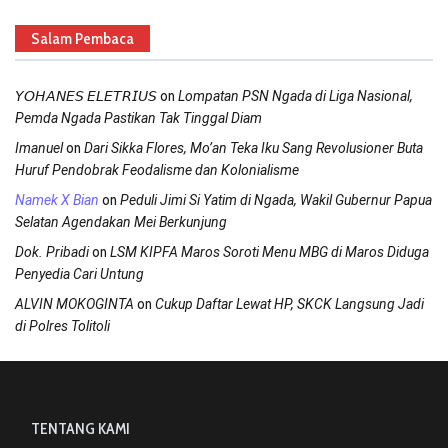
Salam Pembaca
on
𝘠𝘖𝘏𝘈𝘕𝘌𝘚 𝘌𝘓𝘌𝘛𝘙𝘐𝘜𝘚
Lompatan PSN Ngada di Liga Nasional,
Pemda Ngada Pastikan Tak Tinggal Diam
on
Imanuel
Dari Sikka Flores, Mo’an Teka Iku Sang Revolusioner Buta
Huruf Pendobrak Feodalisme dan Kolonialisme
on
Namek X Bian
Peduli Jimi Si Yatim di Ngada, Wakil Gubernur Papua
Selatan Agendakan Mei Berkunjung
on
Dok. Pribadi
LSM KIPFA Maros Soroti Menu MBG di Maros Diduga
Penyedia Cari Untung
on
ALVIN MOKOGINTA
Cukup Daftar Lewat HP, SKCK Langsung Jadi
di Polres Tolitoli
TENTANG KAMI