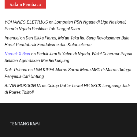
Salam Pembaca
on
𝘠𝘖𝘏𝘈𝘕𝘌𝘚 𝘌𝘓𝘌𝘛𝘙𝘐𝘜𝘚
Lompatan PSN Ngada di Liga Nasional,
Pemda Ngada Pastikan Tak Tinggal Diam
on
Imanuel
Dari Sikka Flores, Mo’an Teka Iku Sang Revolusioner Buta
Huruf Pendobrak Feodalisme dan Kolonialisme
on
Namek X Bian
Peduli Jimi Si Yatim di Ngada, Wakil Gubernur Papua
Selatan Agendakan Mei Berkunjung
on
Dok. Pribadi
LSM KIPFA Maros Soroti Menu MBG di Maros Diduga
Penyedia Cari Untung
on
ALVIN MOKOGINTA
Cukup Daftar Lewat HP, SKCK Langsung Jadi
di Polres Tolitoli
TENTANG KAMI