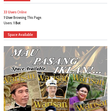
33 Users
Online
1 User
Browsing This Page.
Users:
1 Bot
Space Available