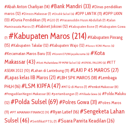
Bank Mandiri
(33)
Abah Anton Charliyan
(14)
Dinas pendidikan
DPP LKKN
maros
(12)
DPP LANTIK
(11)
Dinsos Makassar
(7)
Disdik Sulsel
(6)
(13)
Dunia Pendidikan
(11)
G20
(7)
Hasanuddin Husni Abdullah
(7)
Jalan
Kabinet Jokowi
(12)
Maminasata Maros
(7)
Kabupaten Bone
(7)
Kabupaten Gowa
Kabupaten Maros
(214)
Kabupaten Pinrang
(7)
(15)
Kabupaten Takalar
(12)
Kabupaten Wajo
(12)
Kasus KONI Maros
(6)
Kota
Kecamatan Maros Baru
(13)
Korem 071/Wijayakusuma
(6)
Makassar
(43)
KTT
Koti Mahatidana PP MPW Sulsel
(6)
KPKNL PALOPO
(6)
LAKI P 45 MAROS
(27)
ASEAN 2022
(10)
Lahan di Lantebung
(11)
Lapas kelas IIB Maros
(21)
LBH SPK MAROS
(18)
Lembaga
LSM KIPFA
(47)
PHLH
(16)
Pemkot Makassar
(8)
MTQ di Maros
(7)
Polda Maluku
Pengadilan Negeri Makassar
(8)
pertambangan
(7)
Pilkada Gowa
(6)
Polda Sulsel
(69)
Polres Gowa
(31)
(12)
Polres Maros
Sengeketa Lahan
Ryan Latief
(16)
(11)
PT AMANAH FINANCE
(9)
Sulsel
(46)
Suara Panrita Keadilan
(26)
Sertifikat PTSL
(7)