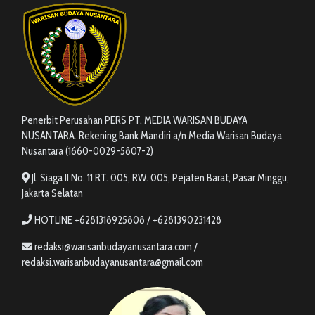
Penerbit Perusahan PERS PT. MEDIA WARISAN BUDAYA
NUSANTARA. Rekening Bank Mandiri a/n Media Warisan Budaya
Nusantara (1660-0029-5807-2)
Jl. Siaga II No. 11 RT. 005, RW. 005, Pejaten Barat, Pasar Minggu,
Jakarta Selatan
HOTLINE +6281318925808 / +6281390231428
redaksi@warisanbudayanusantara.com /
redaksi.warisanbudayanusantara@gmail.com