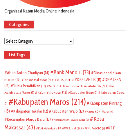
Organisasi Ikatan Media Online Indonesia
Categories
Categories
List Tags
Bank Mandiri
(33)
Abah Anton Charliyan
(14)
Dinas pendidikan
DPP LKKN
maros
(12)
DPP LANTIK
(11)
Dinsos Makassar
(7)
Disdik Sulsel
(6)
(13)
Dunia Pendidikan
(11)
G20
(7)
Hasanuddin Husni Abdullah
(7)
Jalan
Kabinet Jokowi
(12)
Maminasata Maros
(7)
Kabupaten Bone
(7)
Kabupaten Gowa
Kabupaten Maros
(214)
Kabupaten Pinrang
(7)
(15)
Kabupaten Takalar
(12)
Kabupaten Wajo
(12)
Kasus KONI Maros
(6)
Kota
Kecamatan Maros Baru
(13)
Korem 071/Wijayakusuma
(6)
Makassar
(43)
KTT
Koti Mahatidana PP MPW Sulsel
(6)
KPKNL PALOPO
(6)