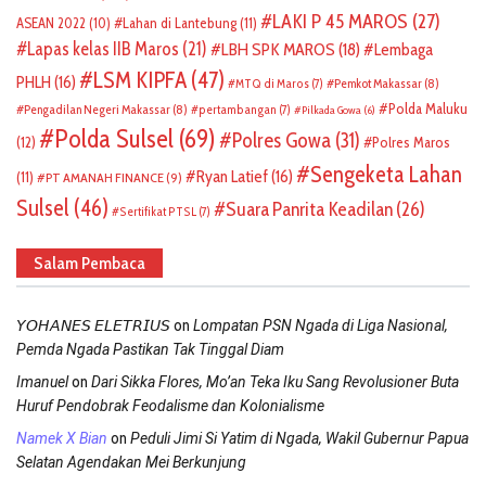
LAKI P 45 MAROS
(27)
ASEAN 2022
(10)
Lahan di Lantebung
(11)
Lapas kelas IIB Maros
(21)
LBH SPK MAROS
(18)
Lembaga
LSM KIPFA
(47)
PHLH
(16)
Pemkot Makassar
(8)
MTQ di Maros
(7)
Polda Maluku
Pengadilan Negeri Makassar
(8)
pertambangan
(7)
Pilkada Gowa
(6)
Polda Sulsel
(69)
Polres Gowa
(31)
(12)
Polres Maros
Sengeketa Lahan
Ryan Latief
(16)
(11)
PT AMANAH FINANCE
(9)
Sulsel
(46)
Suara Panrita Keadilan
(26)
Sertifikat PTSL
(7)
Salam Pembaca
on
𝘠𝘖𝘏𝘈𝘕𝘌𝘚 𝘌𝘓𝘌𝘛𝘙𝘐𝘜𝘚
Lompatan PSN Ngada di Liga Nasional,
Pemda Ngada Pastikan Tak Tinggal Diam
on
Imanuel
Dari Sikka Flores, Mo’an Teka Iku Sang Revolusioner Buta
Huruf Pendobrak Feodalisme dan Kolonialisme
on
Namek X Bian
Peduli Jimi Si Yatim di Ngada, Wakil Gubernur Papua
Selatan Agendakan Mei Berkunjung