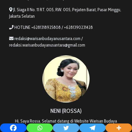
Jl. Siaga II No. 11 RT. 005, RW. 005, Pejaten Barat, Pasar Minggu,
Jakarta Selatan
HOTLINE +6281318925808 / +6281390231428
redaksi@warisanbudayanusantara.com /
redaksi.warisanbudayanusantara@gmail.com
NENI (ROSSA)
Hi, Saya Rossa. Selamat datang di Website Warisan Budaya
Nusantara, Semoga semua Informasi ini dapat bermanfaat bagi