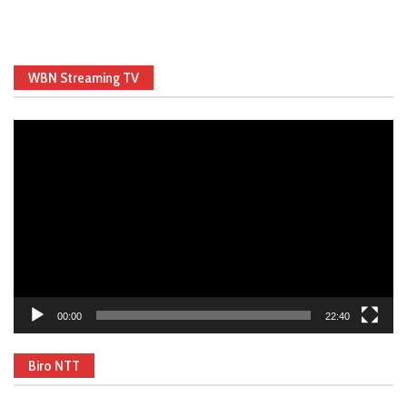
WBN Streaming TV
Video
Player
00:00
22:40
Biro NTT