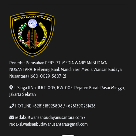
Penerbit Perusahan PERS PT. MEDIA WARISAN BUDAYA
NUSANTARA. Rekening Bank Mandiri a/n Media Warisan Budaya
Nusantara (1660-0029-5807-2)
Jl. Siaga II No. 11 RT. 005, RW. 005, Pejaten Barat, Pasar Minggu,
Jakarta Selatan
HOTLINE +6281318925808 / +6281390231428
redaksi@warisanbudayanusantara.com /
redaksi.warisanbudayanusantara@gmail.com