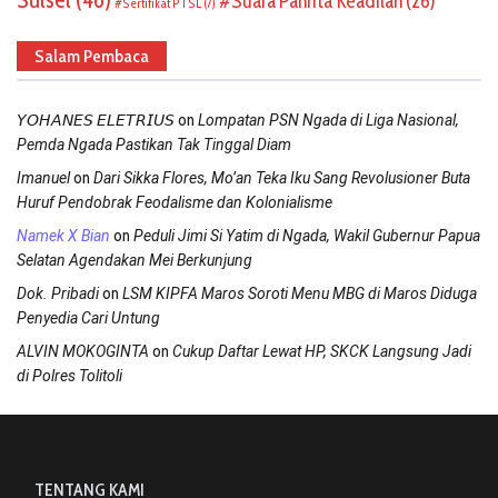
Suara Panrita Keadilan
(26)
Sertifikat PTSL
(7)
Salam Pembaca
on
𝘠𝘖𝘏𝘈𝘕𝘌𝘚 𝘌𝘓𝘌𝘛𝘙𝘐𝘜𝘚
Lompatan PSN Ngada di Liga Nasional,
Pemda Ngada Pastikan Tak Tinggal Diam
on
Imanuel
Dari Sikka Flores, Mo’an Teka Iku Sang Revolusioner Buta
Huruf Pendobrak Feodalisme dan Kolonialisme
on
Namek X Bian
Peduli Jimi Si Yatim di Ngada, Wakil Gubernur Papua
Selatan Agendakan Mei Berkunjung
on
Dok. Pribadi
LSM KIPFA Maros Soroti Menu MBG di Maros Diduga
Penyedia Cari Untung
on
ALVIN MOKOGINTA
Cukup Daftar Lewat HP, SKCK Langsung Jadi
di Polres Tolitoli
TENTANG KAMI