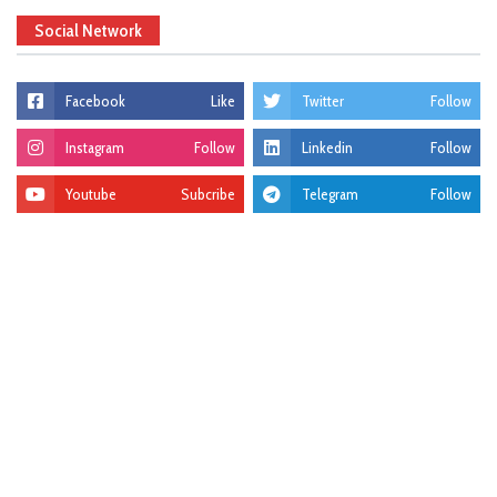
Social Network
Facebook
Like
Twitter
Follow
Instagram
Follow
Linkedin
Follow
Youtube
Subcribe
Telegram
Follow