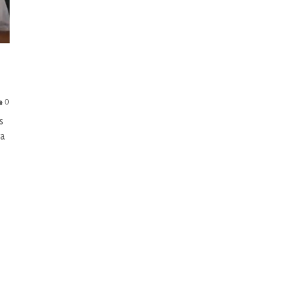
0
s
ra