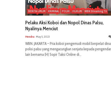
BERITA UMUM
KRIMINAL
POLRI
HUKUM
WBN Streaming TV
Pelaku Aksi Koboi dan Nopol Dinas Palsu,
Nyalinya Menciut
Hendra
May 5, 2023
WBN. JAKARTA – Pria koboi pengemudi mobil berpelat dina
polisi palsu yang mengacungkan senjata kepada pengenda
lain bernama (H) Sopir Taksi Online di...