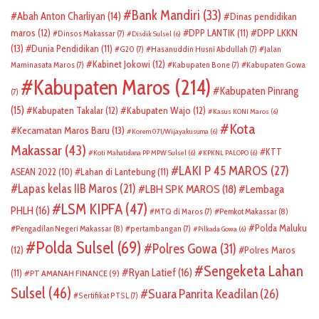
Bank Mandiri
(33)
Abah Anton Charliyan
(14)
Dinas pendidikan
DPP LKKN
maros
(12)
DPP LANTIK
(11)
Dinsos Makassar
(7)
Disdik Sulsel
(6)
(13)
Dunia Pendidikan
(11)
G20
(7)
Hasanuddin Husni Abdullah
(7)
Jalan
Kabinet Jokowi
(12)
Maminasata Maros
(7)
Kabupaten Bone
(7)
Kabupaten Gowa
Kabupaten Maros
(214)
Kabupaten Pinrang
(7)
(15)
Kabupaten Takalar
(12)
Kabupaten Wajo
(12)
Kasus KONI Maros
(6)
Kota
Kecamatan Maros Baru
(13)
Korem 071/Wijayakusuma
(6)
Makassar
(43)
KTT
Koti Mahatidana PP MPW Sulsel
(6)
KPKNL PALOPO
(6)
LAKI P 45 MAROS
(27)
ASEAN 2022
(10)
Lahan di Lantebung
(11)
Lapas kelas IIB Maros
(21)
LBH SPK MAROS
(18)
Lembaga
LSM KIPFA
(47)
PHLH
(16)
Pemkot Makassar
(8)
MTQ di Maros
(7)
Polda Maluku
Pengadilan Negeri Makassar
(8)
pertambangan
(7)
Pilkada Gowa
(6)
Polda Sulsel
(69)
Polres Gowa
(31)
(12)
Polres Maros
Sengeketa Lahan
Ryan Latief
(16)
(11)
PT AMANAH FINANCE
(9)
Sulsel
(46)
Suara Panrita Keadilan
(26)
Sertifikat PTSL
(7)