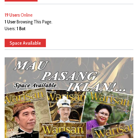
19 Users
Online
1 User
Browsing This Page.
Users:
1 Bot
Space Available