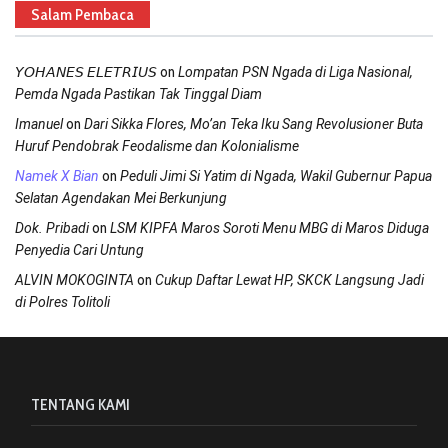
Salam Pembaca
on
𝘠𝘖𝘏𝘈𝘕𝘌𝘚 𝘌𝘓𝘌𝘛𝘙𝘐𝘜𝘚
Lompatan PSN Ngada di Liga Nasional,
Pemda Ngada Pastikan Tak Tinggal Diam
on
Imanuel
Dari Sikka Flores, Mo’an Teka Iku Sang Revolusioner Buta
Huruf Pendobrak Feodalisme dan Kolonialisme
on
Namek X Bian
Peduli Jimi Si Yatim di Ngada, Wakil Gubernur Papua
Selatan Agendakan Mei Berkunjung
on
Dok. Pribadi
LSM KIPFA Maros Soroti Menu MBG di Maros Diduga
Penyedia Cari Untung
on
ALVIN MOKOGINTA
Cukup Daftar Lewat HP, SKCK Langsung Jadi
di Polres Tolitoli
TENTANG KAMI