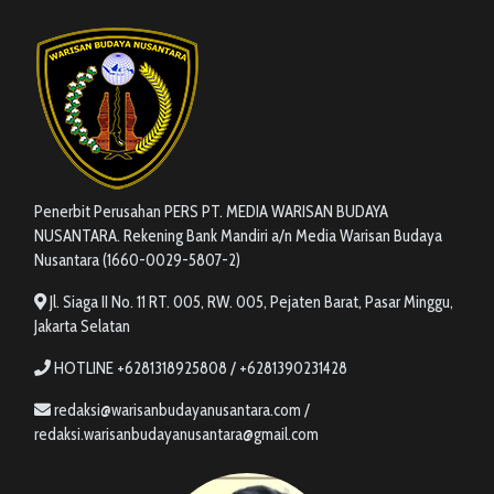
Penerbit Perusahan PERS PT. MEDIA WARISAN BUDAYA
NUSANTARA. Rekening Bank Mandiri a/n Media Warisan Budaya
Nusantara (1660-0029-5807-2)
Jl. Siaga II No. 11 RT. 005, RW. 005, Pejaten Barat, Pasar Minggu,
Jakarta Selatan
HOTLINE +6281318925808 / +6281390231428
redaksi@warisanbudayanusantara.com /
redaksi.warisanbudayanusantara@gmail.com