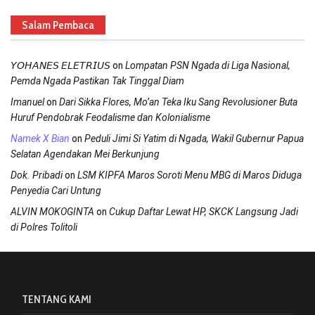
Salam Pembaca
on
𝘠𝘖𝘏𝘈𝘕𝘌𝘚 𝘌𝘓𝘌𝘛𝘙𝘐𝘜𝘚
Lompatan PSN Ngada di Liga Nasional,
Pemda Ngada Pastikan Tak Tinggal Diam
on
Imanuel
Dari Sikka Flores, Mo’an Teka Iku Sang Revolusioner Buta
Huruf Pendobrak Feodalisme dan Kolonialisme
on
Namek X Bian
Peduli Jimi Si Yatim di Ngada, Wakil Gubernur Papua
Selatan Agendakan Mei Berkunjung
on
Dok. Pribadi
LSM KIPFA Maros Soroti Menu MBG di Maros Diduga
Penyedia Cari Untung
on
ALVIN MOKOGINTA
Cukup Daftar Lewat HP, SKCK Langsung Jadi
di Polres Tolitoli
TENTANG KAMI