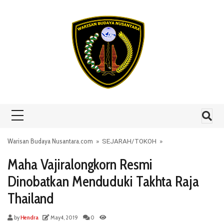
Skip to content
Warisan Budaya Nusantara.com
»
SEJARAH
/
TOKOH
»
Maha Vajiralongkorn Resmi
Dinobatkan Menduduki Takhta Raja
Thailand
by
Hendra
May 4, 2019
0