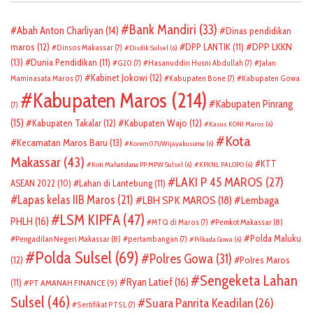
Bank Mandiri
(33)
Abah Anton Charliyan
(14)
Dinas pendidikan
DPP LKKN
maros
(12)
DPP LANTIK
(11)
Dinsos Makassar
(7)
Disdik Sulsel
(6)
(13)
Dunia Pendidikan
(11)
G20
(7)
Hasanuddin Husni Abdullah
(7)
Jalan
Kabinet Jokowi
(12)
Maminasata Maros
(7)
Kabupaten Bone
(7)
Kabupaten Gowa
Kabupaten Maros
(214)
Kabupaten Pinrang
(7)
(15)
Kabupaten Takalar
(12)
Kabupaten Wajo
(12)
Kasus KONI Maros
(6)
Kota
Kecamatan Maros Baru
(13)
Korem 071/Wijayakusuma
(6)
Makassar
(43)
KTT
Koti Mahatidana PP MPW Sulsel
(6)
KPKNL PALOPO
(6)
LAKI P 45 MAROS
(27)
ASEAN 2022
(10)
Lahan di Lantebung
(11)
Lapas kelas IIB Maros
(21)
LBH SPK MAROS
(18)
Lembaga
LSM KIPFA
(47)
PHLH
(16)
Pemkot Makassar
(8)
MTQ di Maros
(7)
Polda Maluku
Pengadilan Negeri Makassar
(8)
pertambangan
(7)
Pilkada Gowa
(6)
Polda Sulsel
(69)
Polres Gowa
(31)
(12)
Polres Maros
Sengeketa Lahan
Ryan Latief
(16)
(11)
PT AMANAH FINANCE
(9)
Sulsel
(46)
Suara Panrita Keadilan
(26)
Sertifikat PTSL
(7)