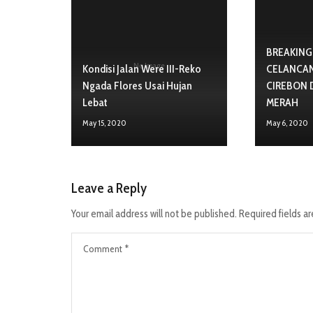
BREAKING 
No Image
Kondisi Jalan Were III-Reko
CELANCAN
Ngada Flores Usai Hujan
CIREBON 
Lebat
MERAH
May 15, 2020
May 6, 2020
Leave a Reply
Your email address will not be published.
Required fields a