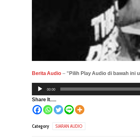
Berita Audio
–
“Pilih Play Audio di bawah in
Audio
00:00
Player
Share It.....
Category
SIARAN AUDIO