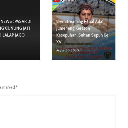
NEWS : PASAR DI
Live Streaming Ritual Adat
No Image
G GUNUNG JATI
Jumeneng Keraton
DILALAP JAGO
Kesepuhan, Sultan Sepuh Ke-
XV
August 30, 2020
re marked
*