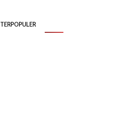
Polri Memuaskan
Janda Duda dan Yatim Piat
May 16, 2022
February 6, 2021
TERPOPULER