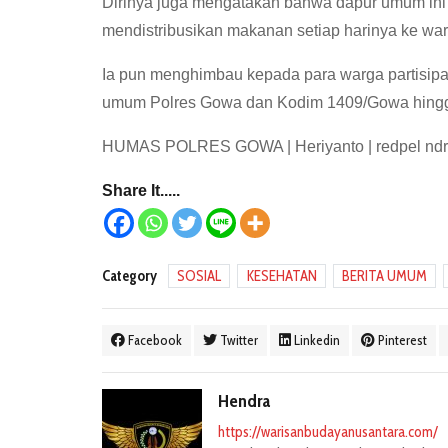
Dirinya juga mengatakan bahwa dapur umum ini 
mendistribusikan makanan setiap harinya ke war
Ia pun menghimbau kepada para warga partisipa
umum Polres Gowa dan Kodim 1409/Gowa hingga 
HUMAS POLRES GOWA | Heriyanto | redpel nd
Share It.....
Category
SOSIAL
KESEHATAN
BERITA UMUM
Facebook
Twitter
Linkedin
Pinterest
Hendra
https://warisanbudayanusantara.com/