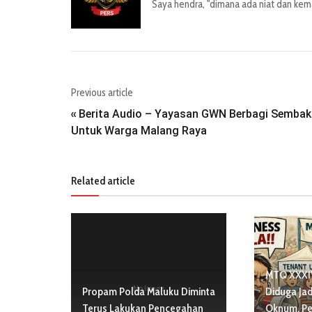
Saya hendra, "dimana ada niat dan kemau
Previous article
Berita Audio – Yayasan GWN Berbagi Semba
«
Untuk Warga Malang Raya
Related article
MTQ XXXIV
No Image
Propam Polda Maluku Diminta
Diduga Jad
Terus Lakukan Pencegahan
Oknum, P