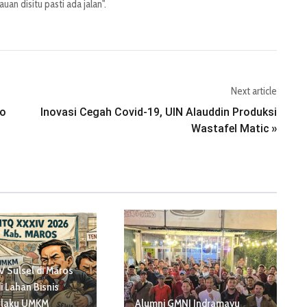
an disitu pasti ada jalan".
Next article
ko
Inovasi Cegah Covid-19, UIN Alauddin Produksi
Wastafel Matic
»
 Sulsel di Maros
i Lahan Bisnis
elaku UMKM
Alumni GMNI Indramayu