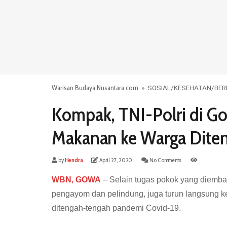
Warisan Budaya Nusantara.com
»
SOSIAL
/
KESEHATAN
/
BER
Kompak, TNI-Polri di Go
Makanan ke Warga Dite
by
Hendra
April 27, 2020
No Comments
WBN, GOWA
– Selain tugas pokok yang diemba
pengayom dan pelindung, juga turun langsung 
ditengah-tengah pandemi Covid-19.