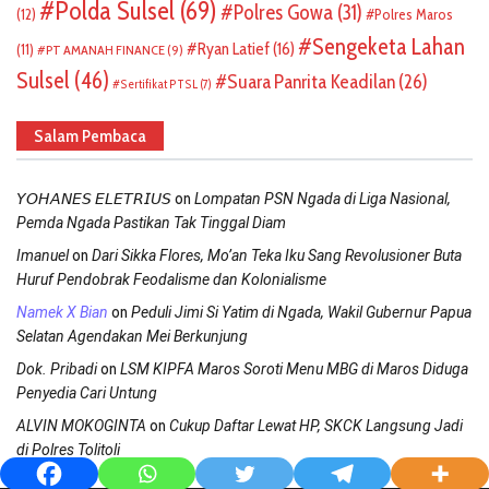
Polda Sulsel
(69)
Polres Gowa
(31)
(12)
Polres Maros
Sengeketa Lahan
Ryan Latief
(16)
(11)
PT AMANAH FINANCE
(9)
Sulsel
(46)
Suara Panrita Keadilan
(26)
Sertifikat PTSL
(7)
Salam Pembaca
on
𝘠𝘖𝘏𝘈𝘕𝘌𝘚 𝘌𝘓𝘌𝘛𝘙𝘐𝘜𝘚
Lompatan PSN Ngada di Liga Nasional,
Pemda Ngada Pastikan Tak Tinggal Diam
on
Imanuel
Dari Sikka Flores, Mo’an Teka Iku Sang Revolusioner Buta
Huruf Pendobrak Feodalisme dan Kolonialisme
on
Namek X Bian
Peduli Jimi Si Yatim di Ngada, Wakil Gubernur Papua
Selatan Agendakan Mei Berkunjung
on
Dok. Pribadi
LSM KIPFA Maros Soroti Menu MBG di Maros Diduga
Penyedia Cari Untung
on
ALVIN MOKOGINTA
Cukup Daftar Lewat HP, SKCK Langsung Jadi
di Polres Tolitoli