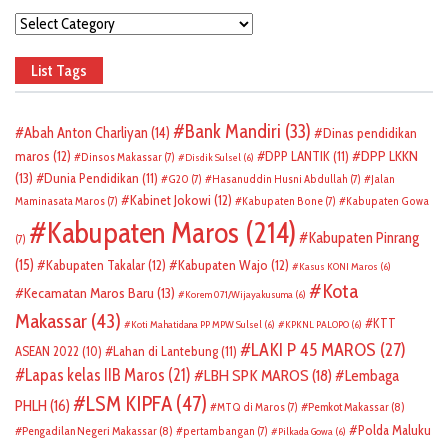
Categories
List Tags
Bank Mandiri
(33)
Abah Anton Charliyan
(14)
Dinas pendidikan
DPP LKKN
maros
(12)
DPP LANTIK
(11)
Dinsos Makassar
(7)
Disdik Sulsel
(6)
(13)
Dunia Pendidikan
(11)
G20
(7)
Hasanuddin Husni Abdullah
(7)
Jalan
Kabinet Jokowi
(12)
Maminasata Maros
(7)
Kabupaten Bone
(7)
Kabupaten Gowa
Kabupaten Maros
(214)
Kabupaten Pinrang
(7)
(15)
Kabupaten Takalar
(12)
Kabupaten Wajo
(12)
Kasus KONI Maros
(6)
Kota
Kecamatan Maros Baru
(13)
Korem 071/Wijayakusuma
(6)
Makassar
(43)
KTT
Koti Mahatidana PP MPW Sulsel
(6)
KPKNL PALOPO
(6)
LAKI P 45 MAROS
(27)
ASEAN 2022
(10)
Lahan di Lantebung
(11)
Lapas kelas IIB Maros
(21)
LBH SPK MAROS
(18)
Lembaga
LSM KIPFA
(47)
PHLH
(16)
Pemkot Makassar
(8)
MTQ di Maros
(7)
Polda Maluku
Pengadilan Negeri Makassar
(8)
pertambangan
(7)
Pilkada Gowa
(6)