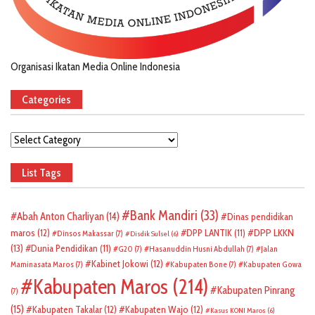
Organisasi Ikatan Media Online Indonesia
Categories
Categories
List Tags
Bank Mandiri
(33)
Abah Anton Charliyan
(14)
Dinas pendidikan
DPP LKKN
maros
(12)
DPP LANTIK
(11)
Dinsos Makassar
(7)
Disdik Sulsel
(6)
(13)
Dunia Pendidikan
(11)
G20
(7)
Hasanuddin Husni Abdullah
(7)
Jalan
Kabinet Jokowi
(12)
Maminasata Maros
(7)
Kabupaten Bone
(7)
Kabupaten Gowa
Kabupaten Maros
(214)
Kabupaten Pinrang
(7)
(15)
Kabupaten Takalar
(12)
Kabupaten Wajo
(12)
Kasus KONI Maros
(6)