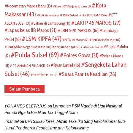
Kota
Kecamatan Maros Baru
(13)
Korem 071/Wijayakusuma
(6)
Makassar
(43)
KTT
Koti Mahatidana PP MPW Sulsel
(6)
KPKNL PALOPO
(6)
LAKI P 45 MAROS
(27)
ASEAN 2022
(10)
Lahan di Lantebung
(11)
Lapas kelas IIB Maros
(21)
LBH SPK MAROS
(18)
Lembaga
LSM KIPFA
(47)
PHLH
(16)
Pemkot Makassar
(8)
MTQ di Maros
(7)
Polda Maluku
Pengadilan Negeri Makassar
(8)
pertambangan
(7)
Pilkada Gowa
(6)
Polda Sulsel
(69)
Polres Gowa
(31)
(12)
Polres Maros
Sengeketa Lahan
Ryan Latief
(16)
(11)
PT AMANAH FINANCE
(9)
Sulsel
(46)
Suara Panrita Keadilan
(26)
Sertifikat PTSL
(7)
Salam Pembaca
on
𝘠𝘖𝘏𝘈𝘕𝘌𝘚 𝘌𝘓𝘌𝘛𝘙𝘐𝘜𝘚
Lompatan PSN Ngada di Liga Nasional,
Pemda Ngada Pastikan Tak Tinggal Diam
on
Imanuel
Dari Sikka Flores, Mo’an Teka Iku Sang Revolusioner Buta
Huruf Pendobrak Feodalisme dan Kolonialisme