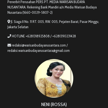
Penerbit Perusahan PERS PT. MEDIA WARISAN BUDAYA
NUSANTARA. Rekening Bank Mandiri a/n Media Warisan Budaya
Nusantara (1660-0029-5807-2)
Jl. Siaga II No. 11 RT. 005, RW. 005, Pejaten Barat, Pasar Minggu,
Jakarta Selatan
HOTLINE +6281318925808 / +6281390231428
redaksi@warisanbudayanusantara.com /
redaksi.warisanbudayanusantara@gmail.com
NENI (ROSSA)