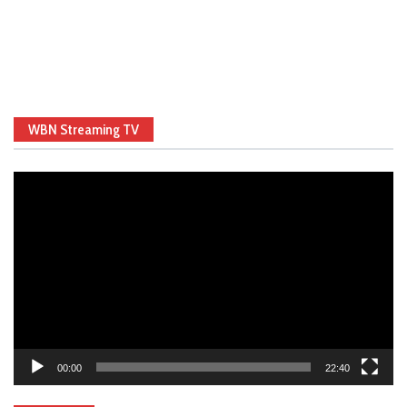
WBN Streaming TV
Video
Player
00:00
22:40