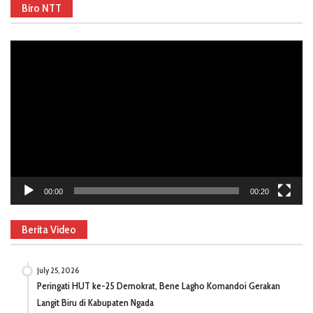
Biro NTT
Video
Player
00:00
00:20
Berita Video
July 25, 2026
Peringati HUT ke-25 Demokrat, Bene Lagho Komandoi Gerakan
Langit Biru di Kabupaten Ngada